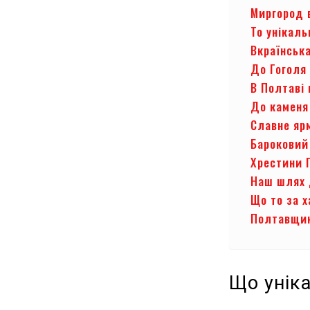
Миргород 
То унікаль
Вкраїнська
До Гоголя 
В Полтаві
До каменя
Славне яр
Бароковий
Хрестини 
Наш шлях 
Що то за х
Полтавщин
Що уніка