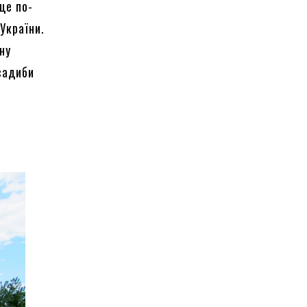
це по-
України.
ну
садиби