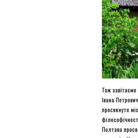
Тож завітаємо
Івана Петрович
просякнуте міс
філософічності
Полтава прося