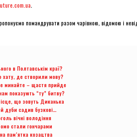
future.com.ua
.
пропонуємо помандрувати разом чарівною, відомою і нев
ного в Полтавськім краї?
о хату, де створили мову?
не минайте – щастя прийде
нам показують “ту” битву?
місце, що зовуть Диканька
ей дуби садив бузкові…
голь вічні володіння
домо стали гончарами
на пам’ятка козацтва