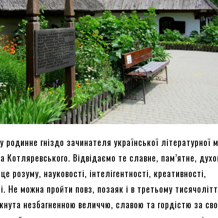
 у родинне гніздо зачинателя української літературної 
а Котляревського. Відвідаємо те славне, пам’ятне, духо
це розуму, науковості, інтелігентності, креативності,
. Не можна пройти повз, позаяк і в третьому тисячолітт
кнута незбагненною величчю, славою та гордістю за сво