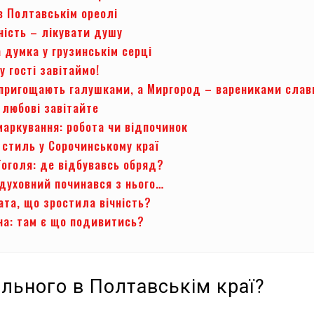
в Полтавськім ореолі
ність – лікувати душу
 думка у грузинськім серці
у гості завітаймо!
 пригощають галушками, а Миргород – варениками слав
 любові завітайте
маркування: робота чи відпочинок
 стиль у Сорочинському краї
Гоголя: де відбувавсь обряд?
духовний починався з нього…
ата, що зростила вічність?
а: там є що подивитись?
льного в Полтавськім краї?