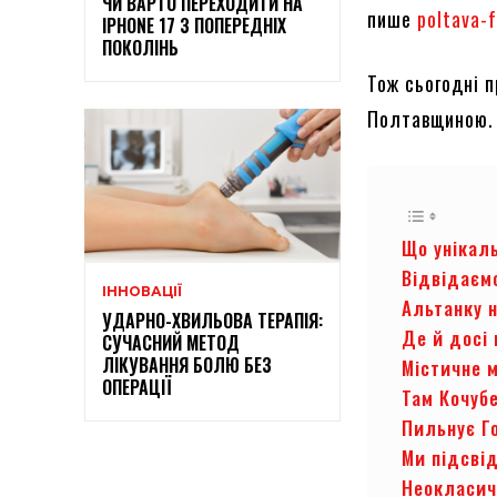
ЧИ ВАРТО ПЕРЕХОДИТИ НА
пише
poltava-
IPHONE 17 З ПОПЕРЕДНІХ
ПОКОЛІНЬ
Тож сьогодні 
Полтавщиною.
Що унікаль
Відвідаєм
ІННОВАЦІЇ
Альтанку 
УДАРНО-ХВИЛЬОВА ТЕРАПІЯ:
Де й досі 
СУЧАСНИЙ МЕТОД
ЛІКУВАННЯ БОЛЮ БЕЗ
Містичне 
ОПЕРАЦІЇ
Там Кочуб
Пильнує Го
Ми підсві
Неокласич