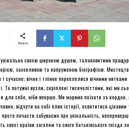
Share
унікальна своєю широкою душею, талановитими пращур
торією, захопливою та напруженою біографією. Мистецтв
е і сучасне; вічне і тлінне переплелися вічними нитками
і. То потужні вузли, скріплені тисячоліттями, які ми сь
и для себе, ніби вперше. Ми маримо поїхати за кордон,
ховно, відчути на собі плин історії, освятитися цікавим 
 проте почасти забуваємо про унікальність, непереверш
ть своєї країни загалом та свого батьківського гнізда з