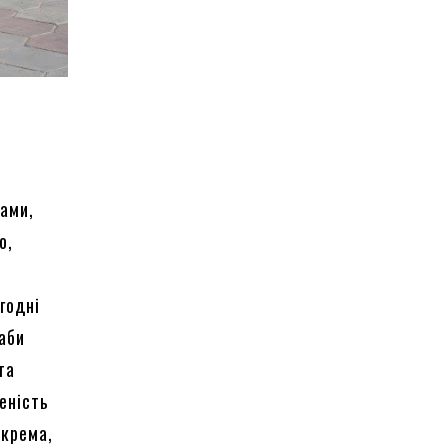
ами,
о,
огодні
 аби
та
еність
окрема,