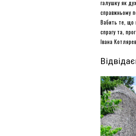
галушку як дух
справжньому по
Вабить те, що 
спрагу та, пр
Івана Котляре
Відвідає