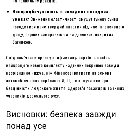
на правильну реакцію.
Непередбачуваність в складних погодних
умовах:
Зниження еластичності змушує гумову суміш
поводитися наче твердий пластик під час інтенсивного
дощу, перших заморозків чи на ділянках, покритих
багнюкою.
Слід пам’ятати просту арифметику: вартість навіть
найкращого нового комплекту надійних покришок завжди
незрівнянно нижча, ніж фінансові витрати на ремонт
автомобіля після серйозної ДТП, не кажучи вже про
безцінність людського життя, здоров’я пасажирів та інших
учасників дорожнього руху.
Висновки: безпека завжди
понад усе