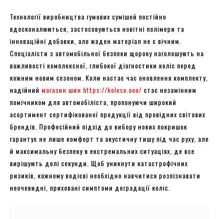
Технології виробництва гумових сумішей постійно
вдосконалюються, застосовуються новітні полімери та
інноваційні добавки, але жоден матеріал не є вічним.
Спеціалісти з автомобільної безпеки щороку наголошують на
важливості комплексної, глибокої діагностики коліс перед
кожним новим сезоном. Коли настає час оновлення комплекту,
надійний
магазин шин https://koleso.ooo/
стає незамінним
помічником для автомобіліста, пропонуючи широкий
асортимент сертифікованої продукції від провідних світових
брендів. Професійний підхід до вибору нових покришок
гарантує не лише комфорт та акустичну тишу під час руху, але
й максимальну безпеку в екстремальних ситуаціях, де все
вирішують долі секунди. Щоб уникнути катастрофічних
ризиків, кожному водієві необхідно навчитися розпізнавати
неочевидні, приховані симптоми деградації коліс.