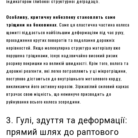
індикатором глибокої структурної деградації.
Особливу, критичну небезпеку становлять саме
тріщини на боковинах
. Саме ця еластична частина колеса
щомиті піддається найбільшим деформаціям під час руху,
проходження крутих поворотів та подолання дорожніх
нерівностей. Якщо молекулярна структура матеріалу вже
порушена тріщинами, існує надзвичайно високий ризик
розриву покришки на великій швидкості. Крім того, волога та
дорожні реагенти, які легко потрапляють у ці мікротріщини,
поступово дістаються до внутрішнього металевого корду,
викликаючи його активну корозію. Зіржавілий силовий каркас
втрачає свою міцність, що неминуче призводить до
руйнування всього колеса зсередини.
3. Гулі, здуття та деформації:
прямий шлях до раптового