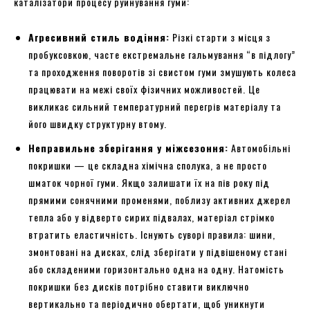
каталізатори процесу руйнування гуми:
Агресивний стиль водіння:
Різкі старти з місця з
пробуксовкою, часте екстремальне гальмування “в підлогу”
та проходження поворотів зі свистом гуми змушують колеса
працювати на межі своїх фізичних можливостей. Це
викликає сильний температурний перегрів матеріалу та
його швидку структурну втому.
Неправильне зберігання у міжсезоння:
Автомобільні
покришки — це складна хімічна сполука, а не просто
шматок чорної гуми. Якщо залишати їх на пів року під
прямими сонячними променями, поблизу активних джерел
тепла або у відверто сирих підвалах, матеріал стрімко
втратить еластичність. Існують суворі правила: шини,
змонтовані на дисках, слід зберігати у підвішеному стані
або складеними горизонтально одна на одну. Натомість
покришки без дисків потрібно ставити виключно
вертикально та періодично обертати, щоб уникнути