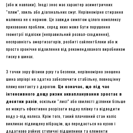
(або ж навпаки). Іноді знос має характер асиметричних
“плям”, хвиль або діагональних смуг. Нерівномірне стирання
малюнка не є нормою. Це завжди симптом цілого комплексу
прихованих проблем, серед яких може бути порушення
геометрії підвіски (неправильний розвал-сходження),
несправність амортизаторів, розбиті сайлентблоки або ж
просто хронічне відхилення від рекомендованого виробником
тиску в шинах.
З точки зору фізики руху та безпеки, нерівномірно зношена
шина апріорі не здатна забезпечити стабільну, повноцінну
пляму контакту з дорогою.
Це означає, що під час
інтенсивного дощу ризик аквапланування зростає в
десятки разів
, оскільки “лисі” або хвилясті ділянки більше
не можуть ефективно розрізати водну плівку та відводити
воду з-під колеса. Крім того, такий плачевний стан коліс
викликає підвищену вібрацію, що передається на кузов і
додатково руйнує ступичні підшипники та елементи