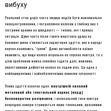
вибуху
Реальний стан доріг часто змушує водіїв бути максимально
сконцентрованими, і потрапляння колесом у глибоку яму з
гострими краями на швидкості — типова, хоч і прикра
ситуація. Дуже часто після такого жорсткого удару на
боковині шини з’являється характерне здуття, яке в народі
влучно називають “гулею”. Деякі автомобілісти наївно
вважають, що якщо колесо візуально не спускає повітря, то з
цією проблемою можна спокійно їздити далі, можливо,
переставивши дефектне колесо на задню вісь. Це одна з
найпоширеніших і найнебезпечніших помилок сучасності.
Поява здуття означає одне:
внутрішній силовий
металевий або текстильний каркас (корд)
безповоротно розірвався
, і колосальний тиск повітря
всередині камери стримується лише тоненьким, вразливим
шаром зовнішньої гуми. Це місце стає ахіллесовою п’ятою