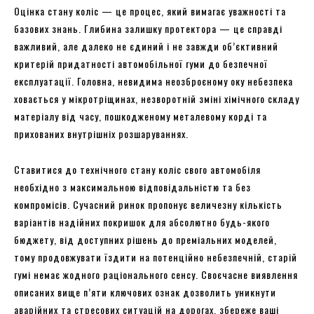
Оцінка стану коліс — це процес, який вимагає уважності та
базових знань. Глибина залишку протектора — це справді
важливий, але далеко не єдиний і не завжди об’єктивний
критерій придатності автомобільної гуми до безпечної
експлуатації. Головна, невидима неозброєному оку небезпека
ховається у мікротріщинах, незворотній зміні хімічного складу
матеріалу від часу, пошкодженому металевому корді та
прихованих внутрішніх розшаруваннях.
Ставитися до технічного стану коліс свого автомобіля
необхідно з максимальною відповідальністю та без
компромісів. Сучасний ринок пропонує величезну кількість
варіантів надійних покришок для абсолютно будь-якого
бюджету, від доступних рішень до преміальних моделей,
тому продовжувати їздити на потенційно небезпечній, старій
гумі немає жодного раціонального сенсу. Своєчасне виявлення
описаних вище п’яти ключових ознак дозволить уникнути
аварійних та стресових ситуацій на дорогах, збереже ваші