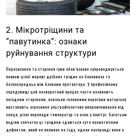
2. Мікротріщини та
“павутинка”: ознаки
руйнування структури
Пересихання та старіння гуми обов’язково супроводжується
появою цілої мережі дрібних тріщин на боковинах та
безпосередньо між блоками протектора. У професійному
середовищі цей незворотний процес часто називають
погодним старінням, оскільки головними ворогами матеріалу
виступають агресивне ультрафіолетове випромінювання від
сонця, різкі перепади температур та озон у повітрі. Багатьом
водіям спочатку ці тріщини здаються суто косметичним
дефектом, який не впливає на їзду, однак насправді вони є