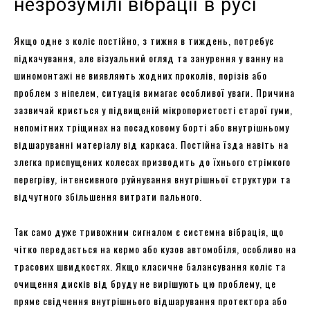
незрозумілі вібрації в русі
Якщо одне з коліс постійно, з тижня в тиждень, потребує
підкачування, але візуальний огляд та занурення у ванну на
шиномонтажі не виявляють жодних проколів, порізів або
проблем з ніпелем, ситуація вимагає особливої уваги. Причина
зазвичай криється у підвищеній мікропористості старої гуми,
непомітних тріщинах на посадковому борті або внутрішньому
відшаруванні матеріалу від каркаса. Постійна їзда навіть на
злегка приспущених колесах призводить до їхнього стрімкого
перегріву, інтенсивного руйнування внутрішньої структури та
відчутного збільшення витрати пального.
Так само дуже тривожним сигналом є системна вібрація, що
чітко передається на кермо або кузов автомобіля, особливо на
трасових швидкостях. Якщо класичне балансування коліс та
очищення дисків від бруду не вирішують цю проблему, це
пряме свідчення внутрішнього відшарування протектора або