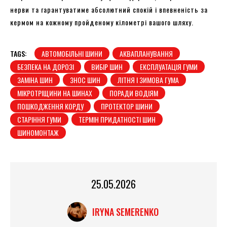
нерви та гарантуватиме абсолютний спокій і впевненість за
кермом на кожному пройденому кілометрі вашого шляху.
TAGS:
АВТОМОБІЛЬНІ ШИНИ
АКВАПЛАНУВАННЯ
БЕЗПЕКА НА ДОРОЗІ
ВИБІР ШИН
ЕКСПЛУАТАЦІЯ ГУМИ
ЗАМІНА ШИН
ЗНОС ШИН
ЛІТНЯ І ЗИМОВА ГУМА
МІКРОТРІЩИНИ НА ШИНАХ
ПОРАДИ ВОДІЯМ
ПОШКОДЖЕННЯ КОРДУ
ПРОТЕКТОР ШИНИ
СТАРІННЯ ГУМИ
ТЕРМІН ПРИДАТНОСТІ ШИН
ШИНОМОНТАЖ
25.05.2026
IRYNA SEMERENKO