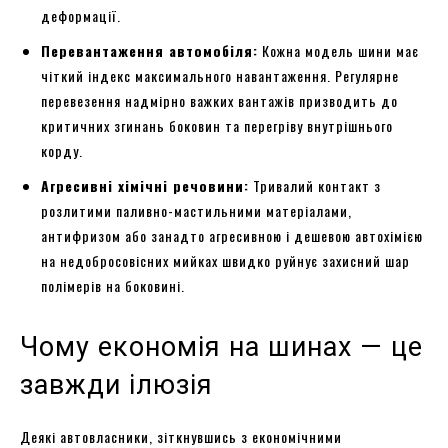
деформації.
Перевантаження автомобіля:
Кожна модель шини має
чіткий індекс максимального навантаження. Регулярне
перевезення надмірно важких вантажів призводить до
критичних згинань боковин та перегріву внутрішнього
корду.
Агресивні хімічні речовини:
Тривалий контакт з
розлитими паливно-мастильними матеріалами,
антифризом або занадто агресивною і дешевою автохімією
на недобросовісних мийках швидко руйнує захисний шар
полімерів на боковині.
Чому економія на шинах — це
завжди ілюзія
Деякі автовласники, зіткнувшись з економічними