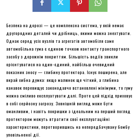
Безпека на дорозі — це комплексна система, у якій немає
другорядних деталей чи дрібниць, якими можна знехтувати.
Однак серед усіх вузлів та агрегатів автомобіля саме
автомобільна гума є єдиною точкою контакту транспортного
засобу з дорожнім покриттям. Більшість водіїв звикли
орієнтуватися на один-єдиний, найбільш очевидний
показник зносу — глибину протектора. Існує поширена, але
вкрай хибна думка: якщо малюнок ще чіткий, а глибина
канавок перевищує законодавчо встановлені мінімуми, то гуму
можна сміливо експлуатувати далі. Проте цей підхід приховує
в собі серйозну загрозу. Зовнішній вигляд може бути
оманливим, і навіть покришки з ідеальним на перший погляд
протектором можуть втратити свої експлуатаційні
характеристики, перетворившись на непередбачувану бомбу
уповільненої дії.