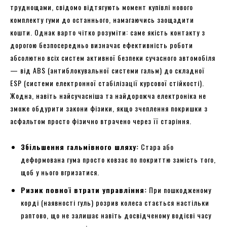
труднощами, свідомо відтягують момент купівлі нового
комплекту гуми до останнього, намагаючись заощадити
кошти. Однак варто чітко розуміти: саме якість контакту з
дорогою безпосередньо визначає ефективність роботи
абсолютно всіх систем активної безпеки сучасного автомобіля
— від ABS (антиблокувальної системи гальм) до складної
ESP (системи електронної стабілізації курсової стійкості).
Жодна, навіть найсучасніша та найдорожча електроніка не
зможе обдурити закони фізики, якщо зчеплення покришки з
асфальтом просто фізично втрачено через її старіння.
Збільшення гальмівного шляху:
Стара або
деформована гума просто ковзає по покриттю замість того,
щоб у нього вгризатися.
Ризик повної втрати управління:
При пошкодженому
корді (наявності гуль) розрив колеса стається настільки
раптово, що не залишає навіть досвідченому водієві часу