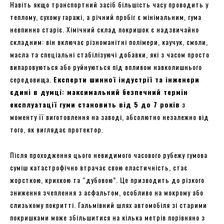
Навіть якщо транспортний засіб більшість часу проводить у
теплому, сухому гаражі, а річний пробіг є мінімальним, гума
невпинно старіє. Хімічний склад покришок є надзвичайно
складним: він включає різноманітні полімери, каучук, смоли,
масла та спеціальні стабілізуючі добавки, які з часом просто
випаровуються або руйнуються під впливом навколишнього
середовища.
Експерти шинної індустрії та інженери
єдині в думці: максимальний безпечний термін
експлуатації гуми становить від 5 до 7 років
з
моменту її виготовлення на заводі, абсолютно незалежно від
того, як виглядає протектор.
Після проходження цього невидимого часового рубежу гумова
суміш катастрофічно втрачає свою еластичність, стає
жорсткою, крихкою та “дубовою”. Це призводить до різкого
зниження зчеплення з асфальтом, особливо на мокрому або
слизькому покритті. Гальмівний шлях автомобіля зі старими
покришками може збільшитися на кілька метрів порівняно з