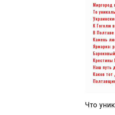
Миргород 
То уникал
Украински
К Гоголю в
В Полтаве
Камень лю
Ярмарка: 
Бароковый
Крестины 
Наш путь 
Каков тот
Полтавщин
Что уни