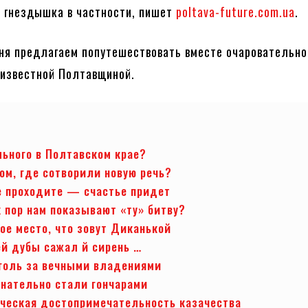
 гнездышка в частности, пишет
poltava-future.com.ua
.
ня предлагаем попутешествовать вместе очаровательно
еизвестной Полтавщиной.
льного в Полтавском крае?
ом, где сотворили новую речь?
е проходите — счастье придет
х пор нам показывают «ту» битву?
ое место, что зовут Диканькой
ей дубы сажал й сирень …
голь за вечными владениями
нательно стали гончарами
ческая достопримечательность казачества