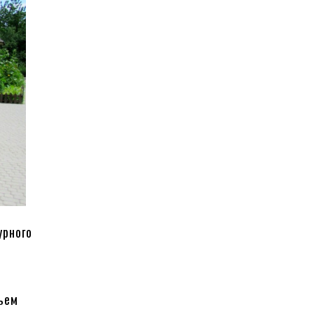
урного
,
,
тьем