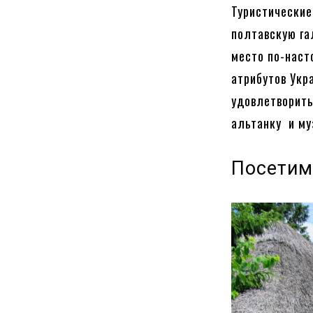
Туристические
полтавскую га
место по-наст
атрибутов Укр
удовлетворить
альтанку и му
Посетим