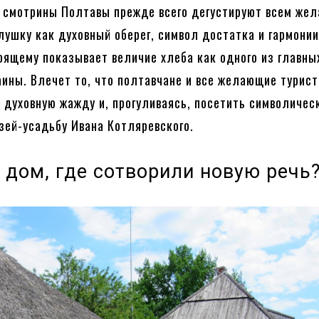
 смотрины Полтавы прежде всего дегустируют всем же
лушку как духовный оберег, символ достатка и гармонии
оящему показывает величие хлеба как одного из главны
аины. Влечет то, что полтавчане и все желающие турист
 духовную жажду и, прогуливаясь, посетить символичес
зей-усадьбу Ивана Котляревского.
 дом, где сотворили новую речь