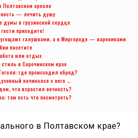
в Полтавском ореоле
ьность — лечить душу
е думы в грузинской сердце
 гости приходите!
 угощают галушками, а в Миргороде — варениками
бви посетите
работа или отдых
 стиль в Сорочинском крае
Гоголя: где происходил обряд?
духовный начинался с него …
 дом, что взрастил вечность?
а: там есть что посмотреть?
кального в Полтавском крае?