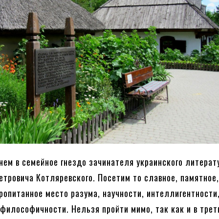
нем в семейное гнездо зачинателя украинского литерат
етровича Котляревского. Посетим то славное, памятное
ропитанное место разума, научности, интеллигентности
 философичности. Нельзя пройти мимо, так как и в тре