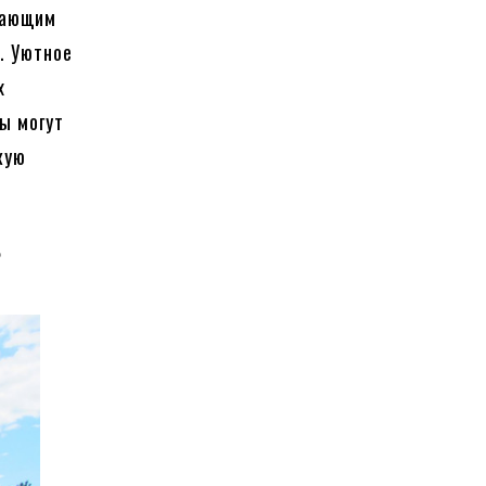
лающим
. Уютное
х
ы могут
кую
?