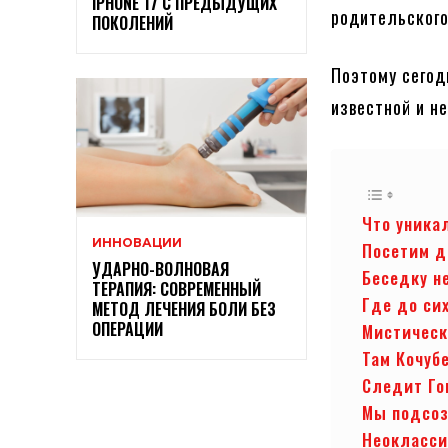
IPHONE 17 С ПРЕДЫДУЩИХ
родительского
ПОКОЛЕНИЙ
Поэтому сегод
известной и н
Что уника
ИННОВАЦИИ
Посетим д
УДАРНО-ВОЛНОВАЯ
Беседку н
ТЕРАПИЯ: СОВРЕМЕННЫЙ
Где до си
МЕТОД ЛЕЧЕНИЯ БОЛИ БЕЗ
ОПЕРАЦИИ
Мистическ
Там Кочуб
Следит Го
Мы подсоз
Неокласси