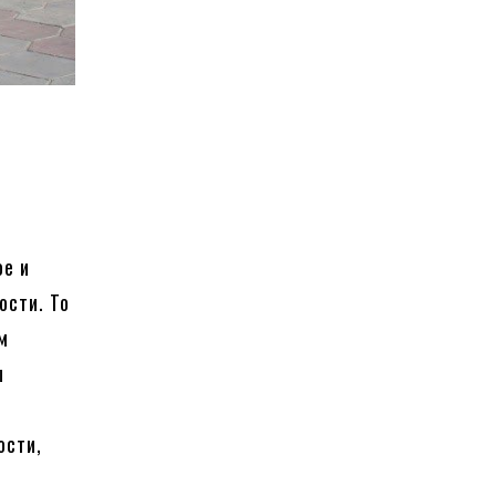
ое и
ости. То
м
ы
ости,