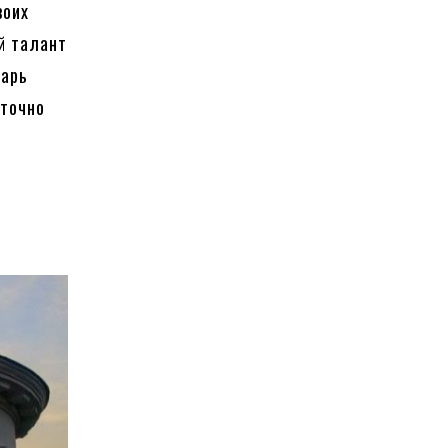
воих
й талант
зарь
 точно