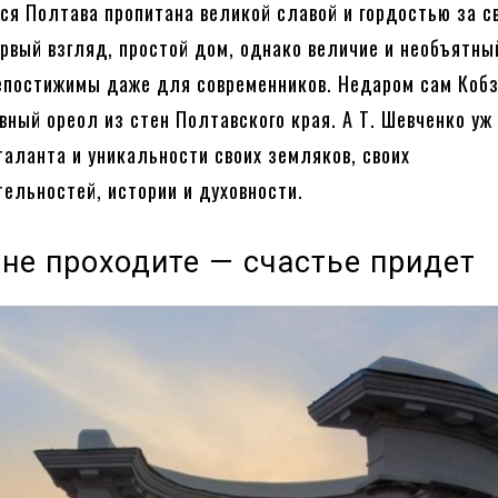
ся Полтава пропитана великой славой и гордостью за с
ервый взгляд, простой дом, однако величие и необъятны
непостижимы даже для современников. Недаром сам Коб
вный ореол из стен Полтавского края. А Т. Шевченко уж
таланта и уникальности своих земляков, своих
ельностей, истории и духовности.
 не проходите — счастье придет