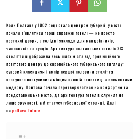
Коли Полтава у 1802 році стала центром губернії, у місті
почали з’являтися перші справжні готелі — не просто
постоялі двори, а солідні заклади для мандрівників,
чиновників та купців. Архітектура полтавських готелів XIX
століття відобразила весь шлях міста від провінційного
повітового центру до європейського губернського вигляду:
суворий класицизм і ампір першої половини століття
поступово поступилися місцем пишній еклектиці з елементами
модерну. Полтава почала перетворюватися на комфортне та
представницьке місто, де архітектура готелів служила не
лише зручності, а й статусу губернської столиці. Далі
на
poltava-future
.