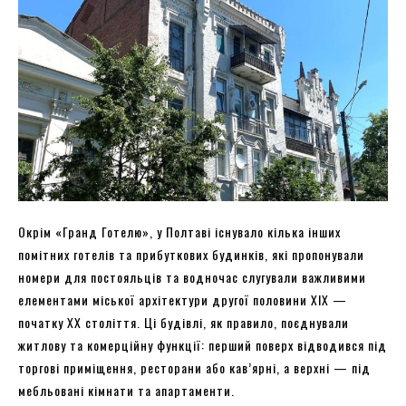
Окрім «Гранд Готелю», у Полтаві існувало кілька інших
помітних готелів та прибуткових будинків, які пропонували
номери для постояльців та водночас слугували важливими
елементами міської архітектури другої половини XIX —
початку XX століття. Ці будівлі, як правило, поєднували
житлову та комерційну функції: перший поверх відводився під
торгові приміщення, ресторани або кав’ярні, а верхні — під
мебльовані кімнати та апартаменти.