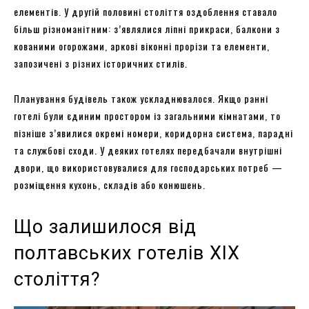
елементів. У другій половині століття оздоблення ставало
більш різноманітним: з’являлися ліпні прикраси, балкони з
кованими огорожами, аркові віконні прорізи та елементи,
запозичені з різних історичних стилів.
Планування будівель також ускладнювалося. Якщо ранні
готелі були єдиним простором із загальними кімнатами, то
пізніше з’явилися окремі номери, коридорна система, парадні
та службові сходи. У деяких готелях передбачали внутрішні
двори, що використовувалися для господарських потреб —
розміщення кухонь, складів або конюшень.
Що залишилося від
полтавських готелів XIX
століття?