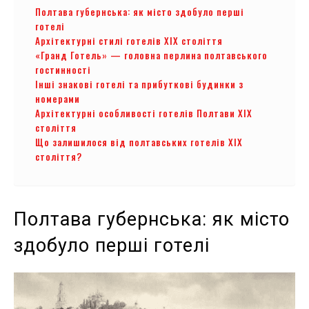
Полтава губернська: як місто здобуло перші
готелі
Архітектурні стилі готелів XIX століття
«Гранд Готель» — головна перлина полтавського
гостинності
Інші знакові готелі та прибуткові будинки з
номерами
Архітектурні особливості готелів Полтави XIX
століття
Що залишилося від полтавських готелів XIX
століття?
Полтава губернська: як місто
здобуло перші готелі