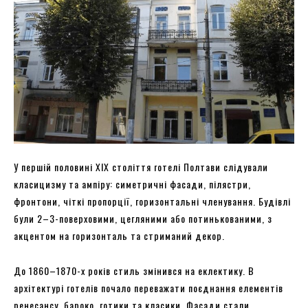
У першій половині XIX століття готелі Полтави слідували
класицизму та ампіру: симетричні фасади, пілястри,
фронтони, чіткі пропорції, горизонтальні членування. Будівлі
були 2–3-поверховими, цегляними або потинькованими, з
акцентом на горизонталь та стриманий декор.
До 1860–1870-х років стиль змінився на еклектику. В
архітектурі готелів почало переважати поєднання елементів
ренесансу, бароко, готики та класики. Фасади стали