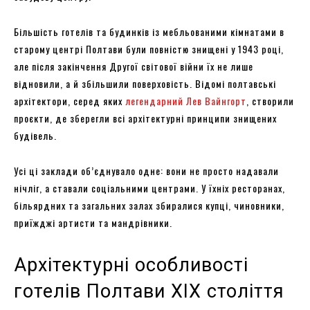
Більшість готелів та будинків із мебльованими кімнатами в
старому центрі Полтави були повністю знищені у 1943 році,
але після закінчення Другої світової війни їх не лише
відновили, а й збільшили поверховість. Відомі полтавські
архітектори, серед яких
легендарний Лев Вайнгорт
, створили
проєкти, де зберегли всі архітектурні принципи знищених
будівель.
Усі ці заклади об’єднувало одне: вони не просто надавали
нічліг, а ставали соціальними центрами. У їхніх ресторанах,
більярдних та загальних залах збиралися купці, чиновники,
приїжджі артисти та мандрівники.
Архітектурні особливості
готелів Полтави XIX століття