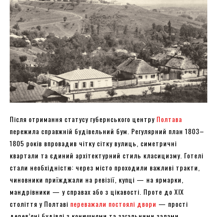
Після отримання статусу губернського центру
Полтава
пережила справжній будівельний бум. Регулярний план 1803–
1805 років впровадив чітку сітку вулиць, симетричні
квартали та єдиний архітектурний стиль класицизму. Готелі
стали необхідністю: через місто проходили важливі тракти,
чиновники приїжджали на ревізії, купці — на ярмарки,
мандрівники — у справах або з цікавості. Проте до XIX
століття у Полтаві
переважали постоялі двори
— прості
дерев’яні будівлі з конюшнями та загальними залами.