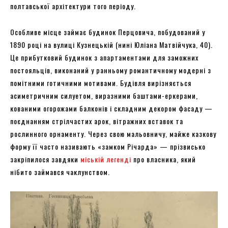
полтавської архітектури того періоду.
Особливе місце займає будинок Перцовича, побудований у
1890 році на вулиці Кузнецькій (нині Юліана Матвійчука, 40).
Це прибутковий будинок з апартаментами для заможних
постояльців, виконаний у ранньому романтичному модерні з
помітними готичними мотивами. Будівля вирізняється
асиметричним силуетом, виразними баштами-еркерами,
кованими огорожами балконів і складним декором фасаду —
поєднанням стрілчастих арок, вітражних вставок та
рослинного орнаменту. Через свою мальовничу, майже казкову
форму її часто називають «замком Річарда» — прізвисько
закріпилося завдяки
міській легенді
про власника, який
нібито займався чаклунством.