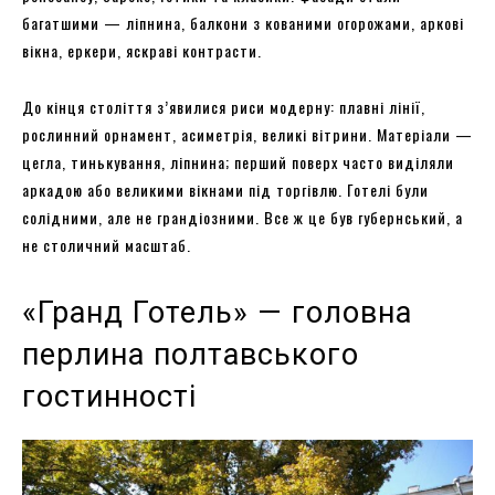
багатшими — ліпнина, балкони з кованими огорожами, аркові
вікна, еркери, яскраві контрасти.
До кінця століття з’явилися риси модерну: плавні лінії,
рослинний орнамент, асиметрія, великі вітрини. Матеріали —
цегла, тинькування, ліпнина; перший поверх часто виділяли
аркадою або великими вікнами під торгівлю. Готелі були
солідними, але не грандіозними. Все ж це був губернський, а
не столичний масштаб.
«Гранд Готель» — головна
перлина полтавського
гостинності