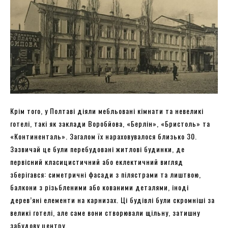
Крім того, у Полтаві діяли мебльовані кімнати та невеликі
готелі, такі як заклади Воробйова, «Берлін», «Бристоль» та
«Континенталь». Загалом їх нараховувалося близько 30.
Зазвичай це були перебудовані житлові будинки, де
первісний класицистичний або еклектичний вигляд
зберігався: симетричні фасади з пілястрами та лиштвою,
балкони з різьбленими або кованими деталями, іноді
дерев’яні елементи на карнизах. Ці будівлі були скромніші за
великі готелі, але саме вони створювали щільну, затишну
забудову центру.