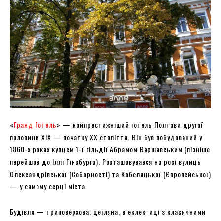
«
Гранд Готель
» — найпрестижніший готель Полтави другої
половини XIX — початку XX століття. Він був побудований у
1860-х роках купцем 1-ї гільдії Абрамом Варшавським (пізніше
перейшов до Іллі Гінзбурга). Розташовувався на розі вулиць
Олександрівської (Соборності) та Кобеляцької (Європейської)
— у самому серці міста.
Будівля — триповерхова, цегляна, в еклектиці з класичними