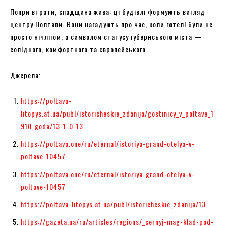
Попри втрати, спадщина жива: ці будівлі формують вигляд
центру Полтави. Вони нагадують про час, коли готелі були не
просто нічлігом, а символом статусу губернського міста —
солідного, комфортного та європейського.
Джерела:
https://poltava-
litopys.at.ua/publ/istoricheskie_zdanija/gostinicy_v_poltave_1
910_goda/13-1-0-13
https://poltava.one/ru/eternal/istoriya-grand-otelya-v-
poltave-10457
https://poltava.one/ru/eternal/istoriya-grand-otelya-v-
poltave-10457
https://poltava-litopys.at.ua/publ/istoricheskie_zdanija/13
https://gazeta.ua/ru/articles/regions/_cernyj-mag-klad-pod-