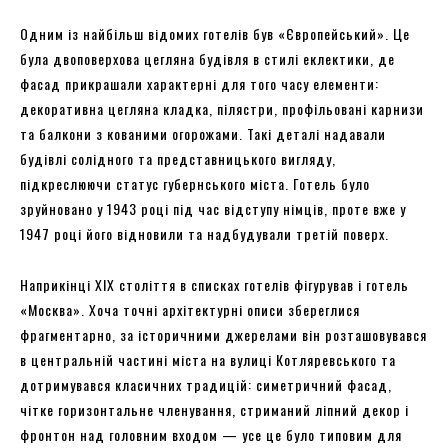
Одним із найбільш відомих готелів був «Європейський». Це
була двоповерхова цегляна будівля в стилі еклектики, де
фасад прикрашали характерні для того часу елементи:
декоративна цегляна кладка, пілястри, профільовані карнизи
та балкони з кованими огорожами. Такі деталі надавали
будівлі солідного та представницького вигляду,
підкреслюючи статус губернського міста. Готель було
зруйновано у 1943 році під час відступу німців, проте вже у
1947 році його відновили та надбудували третій поверх.
Наприкінці XIX століття в списках готелів фігурував і готель
«Москва». Хоча точні архітектурні описи збереглися
фрагментарно, за історичними джерелами він розташовувався
в центральній частині міста на вулиці Котляревського та
дотримувався класичних традицій: симетричний фасад,
чітке горизонтальне членування, стриманий ліпний декор і
фронтон над головним входом — усе це було типовим для