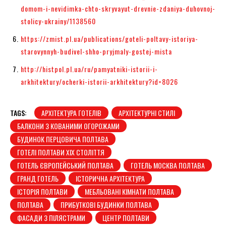
domom-i-nevidimka-chto-skryvayut-drevnie-zdaniya-duhovnoj-
stolicy-ukrainy/1138560
https://zmist.pl.ua/publications/goteli-poltavy-istoriya-
starovynnyh-budivel-shho-pryjmaly-gostej-mista
http://histpol.pl.ua/ru/pamyatniki-istorii-i-
arkhitektury/ocherki-istorii-arkhitektury?id=8026
TAGS:
АРХІТЕКТУРА ГОТЕЛІВ
АРХІТЕКТУРНІ СТИЛІ
БАЛКОНИ З КОВАНИМИ ОГОРОЖАМИ
БУДИНОК ПЕРЦОВИЧА ПОЛТАВА
ГОТЕЛІ ПОЛТАВИ XIX СТОЛІТТЯ
ГОТЕЛЬ ЄВРОПЕЙСЬКИЙ ПОЛТАВА
ГОТЕЛЬ МОСКВА ПОЛТАВА
ГРАНД ГОТЕЛЬ
ІСТОРИЧНА АРХІТЕКТУРА
ІСТОРІЯ ПОЛТАВИ
МЕБЛЬОВАНІ КІМНАТИ ПОЛТАВА
ПОЛТАВА
ПРИБУТКОВІ БУДИНКИ ПОЛТАВА
ФАСАДИ З ПІЛЯСТРАМИ
ЦЕНТР ПОЛТАВИ