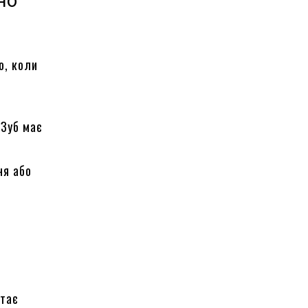
но
о, коли
 Зуб має
ня або
стає