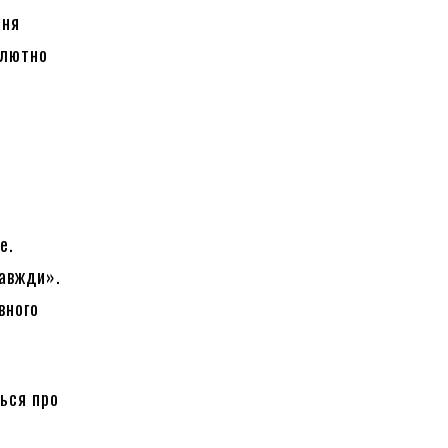
ння
олютно
е.
завжди».
вного
ься про