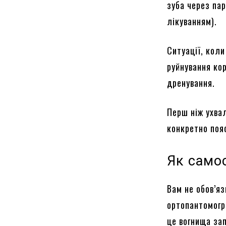
зуба через па
лікуванням).
Ситуації, кол
руйнування кор
дренування.
Перш ніж ухвал
конкретно поя
Як само
Вам не обов’яз
ортопантомогр
це вогнища зап