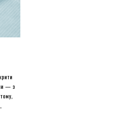
дкрити
ми — з
 тому,
,