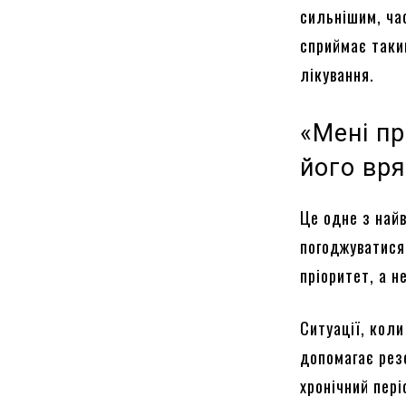
сильнішим, ча
сприймає таки
лікування.
«Мені п
його вр
Це одне з най
погоджуватися
пріоритет, а н
Ситуації, коли
допомагає резе
хронічний пер