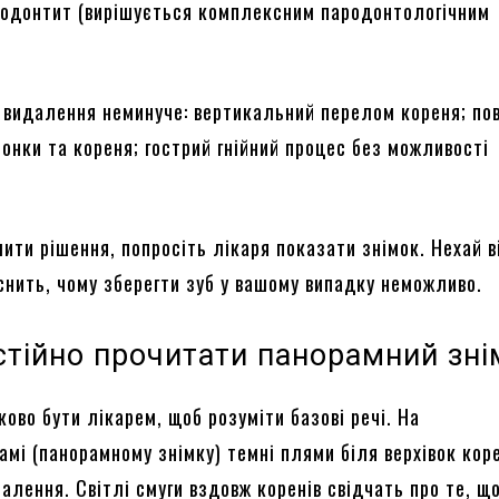
родонтит (вирішується комплексним пародонтологічним
и видалення неминуче: вертикальний перелом кореня; по
онки та кореня; гострий гнійний процес без можливості
ити рішення, попросіть лікаря показати знімок. Нехай в
снить, чому зберегти зуб у вашому випадку неможливо.
стійно прочитати панорамний зні
ково бути лікарем, щоб розуміти базові речі. На
амі (панорамному знімку) темні плями біля верхівок кор
алення. Світлі смуги вздовж коренів свідчать про те, щ