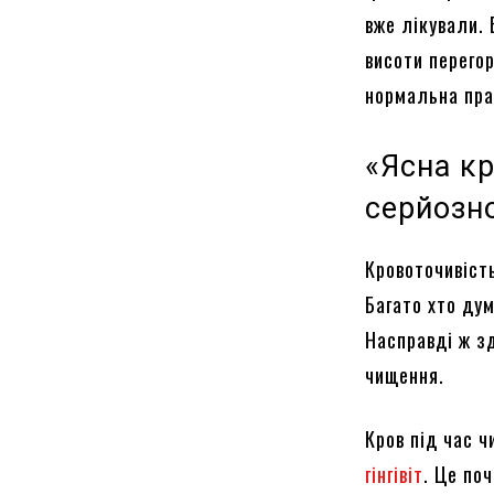
вже лікували.
висоти перего
нормальна пра
«Ясна к
серйозн
Кровоточивість
Багато хто ду
Насправді ж зд
чищення.
Кров під час 
гінгівіт
. Це по