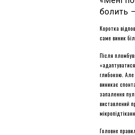
«Мені по
болить 
Коротка відпов
саме виник біл
Після пломбув
«адаптуватися
глибокою. Але
виникає спонт
запалення пул
виставлений пр
мікропідтікан
Головне прави