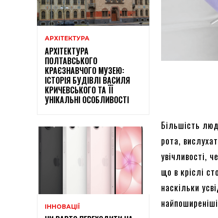
АРХІТЕКТУРА
АРХІТЕКТУРА
ПОЛТАВСЬКОГО
КРАЄЗНАВЧОГО МУЗЕЮ:
ІСТОРІЯ БУДІВЛІ ВАСИЛЯ
КРИЧЕВСЬКОГО ТА ЇЇ
УНІКАЛЬНІ ОСОБЛИВОСТІ
Більшість люде
рота, вислуха
увічливості, 
що в кріслі с
наскільки усв
найпоширеніші 
ІННОВАЦІЇ