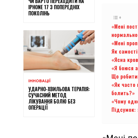
ЧИ ВАРТО ПЕРЕХОДИТИ НА
IPHONE 17 З ПОПЕРЕДНІХ
ПОКОЛІНЬ
«Мені пос
нормально
«Мені про
Як самост
«Ясна кро
«Я боюся 
Що робити
ІННОВАЦІЇ
«Як часто 
УДАРНО-ХВИЛЬОВА ТЕРАПІЯ:
болить?»
СУЧАСНИЙ МЕТОД
«Чому одне
ЛІКУВАННЯ БОЛЮ БЕЗ
ОПЕРАЦІЇ
Підсумок: