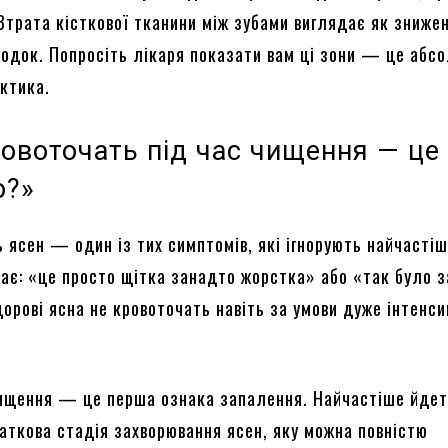
 Втрата кісткової тканини між зубами виглядає як зниже
родок. Попросіть лікаря показати вам ці зони — це абс
ктика.
ровоточать під час чищення — це
о?»
 ясен — один із тих симптомів, які ігнорують найчастіш
має: «це просто щітка занадто жорстка» або «так було 
орові ясна не кровоточать навіть за умови дуже інтенси
чищення — це перша ознака запалення. Найчастіше йдет
чаткова стадія захворювання ясен, яку можна повністю