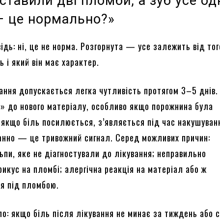
ставили дві пломби, а зуб усе од
— це нормально?»
ідь: ні, це не норма. Розгорнута — усе залежить від тог
ь і який він має характер.
ання допускається легка чутливість протягом 3–5 днів.
» до нового матеріалу, особливо якщо порожнина була
 якщо біль посилюється, з’являється під час накушуван
анно — це тривожний сигнал. Серед можливих причин:
ьпи, яке не діагностували до лікування; неправильно
икус на пломбі; алергічна реакція на матеріал або ж
ня під пломбою.
ло: якщо біль після лікування не минає за тиждень або 