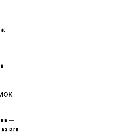
вне
ін
мок
енів —
о канали