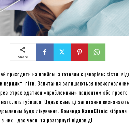
Share
й приходить на прийом із готовим сценарієм: сісти, ві
ти вердикт, піти. Запитання залишаються невисловлени
через страх здатися «проблемним» пацієнтом або просто
томатолога губишся. Однак саме ці запитання визначають
ідомленим буде лікування. Команда
NanoClinic
зібрала
з них і дає чесні та розгорнуті відповіді.