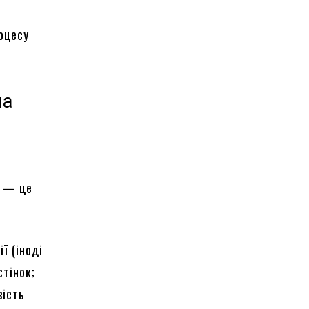
ь
роцесу
на
а — це
ї (іноді
стінок;
вість