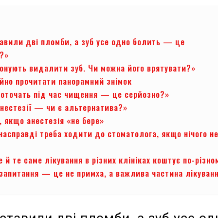
тавили дві пломби, а зуб усе одно болить — це
?»
понують видалити зуб. Чи можна його врятувати?»
ійно прочитати панорамний знімок
воточать під час чищення — це серйозно?»
анестезії — чи є альтернатива?»
, якщо анестезія «не бере»
насправді треба ходити до стоматолога, якщо нічого н
 й те саме лікування в різних клініках коштує по-різно
 запитання — це не примха, а важлива частина лікуван