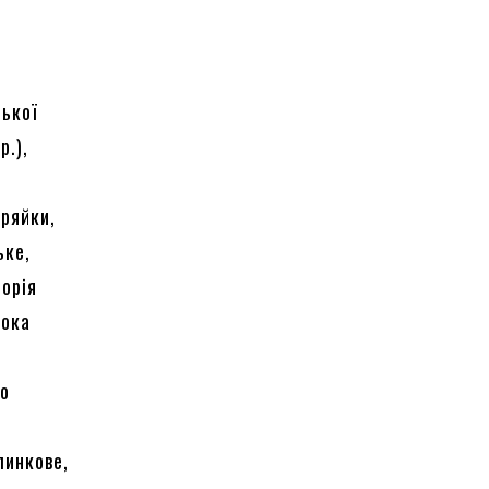
ської
р.),
еряйки,
ьке,
торія
бока
но
е
линкове,