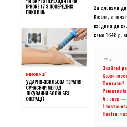
ЧИ ВАРТО ПЕРЕХОДИТИ НА
IPHONE 17 З ПОПЕРЕДНІХ
За словами ди
ПОКОЛІНЬ
Кісіля, з поча
входила до ск
саме 1648 р. 
Знайомі р
Коли насе
ІННОВАЦІЇ
УДАРНО-ХВИЛЬОВА ТЕРАПІЯ:
Полтави?
СУЧАСНИЙ МЕТОД
Решетилів
ЛІКУВАННЯ БОЛЮ БЕЗ
А тепер —
ОПЕРАЦІЇ
І постано
Новітні ча