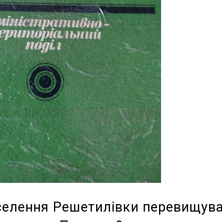
селення Решетилівки перевищув