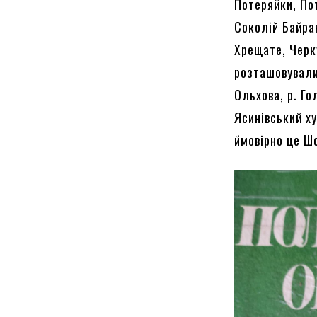
Потеряйки, Пот
Соколій Байрак
Хрещате, Черк
розташовувалис
Ольхова, р. Г
Ясинівський ху
ймовірно це Ш