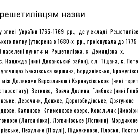
 решетилівцям назви
у описі України 1765-1769 рр., де у складі Решетилів
кого полку (утворена в 1680-х рр., проіснувала до 1775 
 населені пункти: м. Решетилівка, с. Демидівка, х.
. Надежда (нині Диканський район), сл. Піщана, с. Пот
 в урочищах Бакаївська вершина, Борданівське, Брамусівс
, між Долинами Верхолиною і Карнаухівською (нині тери
 старостату), Веткове, Вовча Долина, Глибоке (нині Гли
сівське, Деречини, Довжке, Дорогобидівське, Дрягунове
ідкове, Калинове, Клименкове озеро, Ковальчик (ймовір
твинове (Литвинівка), Логвинівське (Логвини), Мордиков
рівське, Пехулине (Піхулі), Підкукинове, Плоске, Посто