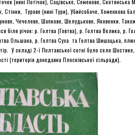
очек (нині Потічок), Сацівське, Семенове, Скотянська 
, Стінки, Турове (нині Тури), Убийсобаче, Хоменкова ба
унове, Чечелеве, Шапкове, Шелудькове, Яковенки. Тако
я біля річок: р. Голтва (Говтва), р. Голтва Велика, р. Г
олтва Ольшана, р. Голтва Суха та Голтва Шишацька, плю
тір. У складі 2-ї Полтавської сотні було село Шостике,
ості (територія донедавна Плосківської сільради).