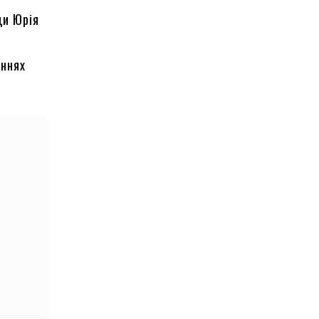
ди Юрія
аннях