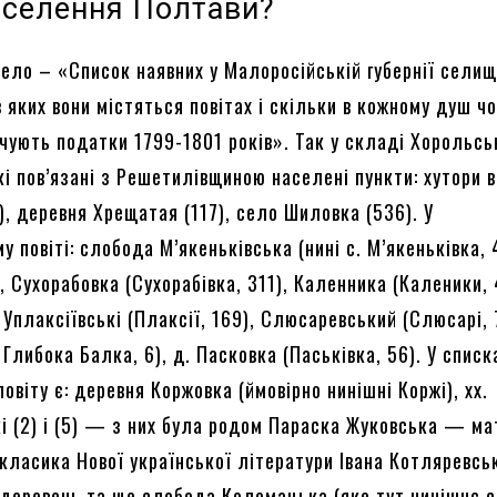
аселення Полтави?
ело – «Список наявних у Малоросійській губернії селищ,
 яких вони містяться повітах і скільки в кожному душ ч
ачують податки 1799-1801 років». Так у складі Хорольсь
кі пов’язані з Решетилівщиною населені пункти: хутори 
, деревня Хрещатая (117), село Шиловка (536). У
 повіті: слобода М’якеньківська (нині с. М’якеньківка, 4
, Сухорабовка (Сухорабівка, 311), Каленника (Каленики, 4
Уплаксіївські (Плаксії, 169), Слюсаревський (Слюсарі, 
 Глибока Балка, 6), д. Пасковка (Паськівка, 56). У списк
овіту є: деревня Коржовка (ймовірно нинішні Коржі), хх.
і (2) і (5) — з них була родом Параска Жуковська — ма
класика Нової української літератури Івана Котляревсь
, деревень та ще слобода Коломацька (яке тут нинішнє 