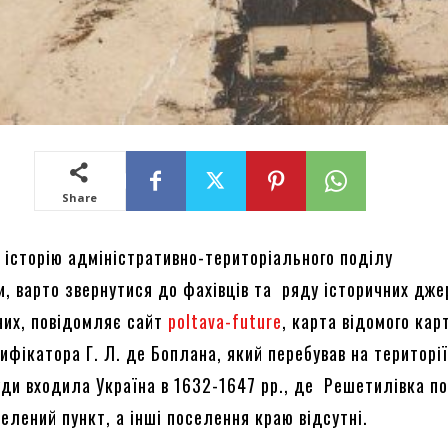
Share
 історію адміністративно-територіального поділу
, варто звернутися до фахівців та ряду історичних дже
них, повідомляє сайт
poltava-future
, карта відомого кар
фікатора Г. Л. де Боплана, який перебував на території
уди входила Україна в 1632-1647 рр., де Решетилівка п
елений пункт, а інші поселення краю відсутні.