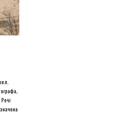
рел.
тографа,
 Речі
означена