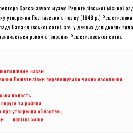
ректора Краєзнавчого музею Решетилівської міської ра
тку утворення Полтавського полку (1648 р.) Решетилівка
ладу Балакліївської сотні, хоч у деяких довідкових вид
визначається роком створення Решетилівської сотні.
ешетилівцям назви
лення Решетилівки перевищувало число населення
ська волость
 округи та райони
ва про утворення областей…
си — новітні зміни