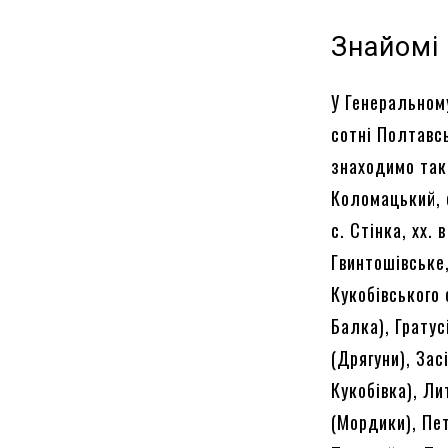
Знайомі
У Генеральном
сотні Полтавсь
знаходимо такі
Коломацький, с
с. Стінка, хх.
Гвинтошівське
Кукобівського
Балка), Грату
(Дрягуни), Зас
Кукобівка), Ли
(Мордики), Пет