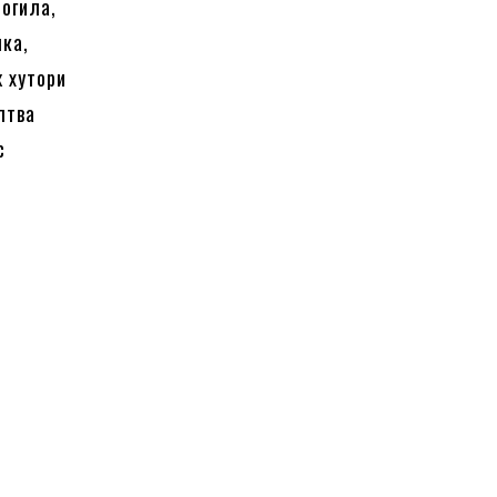
Могила,
лка,
ж хутори
олтва
с