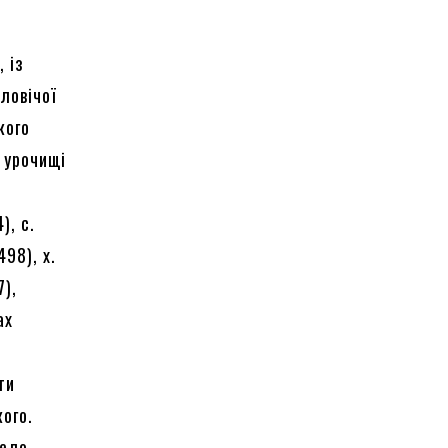
 із
оловічої
кого
в урочищі
), с.
98), х.
7),
ах
ти
кого.
село