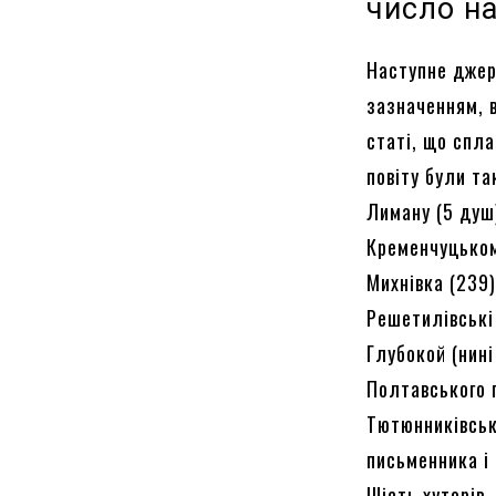
число н
Наступне джер
зазначенням, в
статі, що спл
повіту були та
Лиману (5 душ)
Кременчуцькому
Михнівка (239)
Решетилівські 
Глубокой (нині
Полтавського п
Тютюнниківськ
письменника і 
Шість хуторів