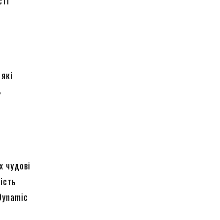
сті
 які
ь
х чудові
ість
Dynamic