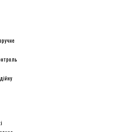
зручне
контроль
з
дійну
кі