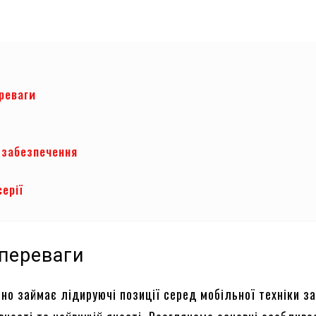
реваги
и
 забезпечення
ерії
 переваги
но займає лідируючі позиції серед мобільної техніки з