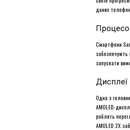
своїй прогреси
даних телефон
Процесо
Смартфони Sam
забезпечують 
запускати вимо
Дисплеї
Одна з головн
AMOLED-диспле
роблять перег
AMOLED 2X заб