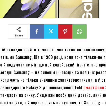
Share
логій складно знайти компанію, яка також сильно вплину
етів, як Samsung. Ще в 1969 році, коли вона тільки-но 
то й подумати не міг, що цей корейський гігант стане пр
огодні Samsung – це синонім інновацій та новітніх розр
захоплюють не тільки значними характеристиками, а й с
легендарного Galaxy S до інноваційного Fold
смартфони 
стандарти на ринку. Якщо вам необхідний девайс, який н
ваші запити, а й перевершить очікування, то Samsung – 