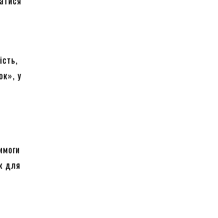
ватися
ість,
ок», у
имоги
як для