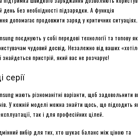
а підтримка швидкого заряджання дозволяють користу
й день без необхідності підзарядки. А функція
ння допомагає продовжити заряд у критичних ситуаціях.
sung поєднують у собі передові технології та топову як
ристувачам чудовий досвід. Незалежно від ваших «хотіл
ї знайдеться пристрій, який вас не розчарує!
 серії
sung мають різноманітні варіанти, щоб задовольнити в
чів. У кожній моделі можна знайти щось, що підходить 
ксплуатації, так і для професійних цілей.
ідмінний вибір для тих, хто шукає баланс між ціною та