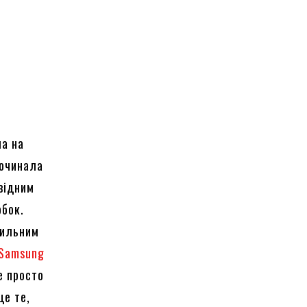
ла на
починала
овідним
обок.
тильним
Samsung
е просто
це те,