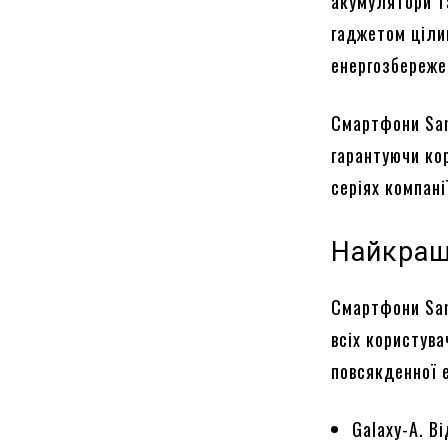
акумулятори т
гаджетом ціли
енергозбереже
Смартфони Sam
гарантуючи ко
серіях компані
Найкращі
Смартфони Sam
всіх користува
повсякденної е
Galaxy-A. В