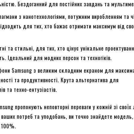
ністю. Бездоганний для постійних завдань та мультиме
лагмани з нанотехнологіями, потужним виробленням та ч
ідходить для тих, хто бажає отримати максимум від сво
ктні та стильні, для тих, хто цінує унікальне проектуван
ть. Ідеальний для модних персон та техногіків.
тфони Samsung з великим складним екраном для максим
ності та продуктивності. Крута альтернатива для
ів та техно-ентузіастів.
ung пропонують неповторні переваги у кожній зі своїх 
 ваших потреб та уподобань, ви точно знайдете модель,
а 100%.