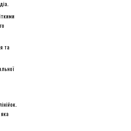
діа.
іткими
го
ня та
альної
лінійок.
 яка