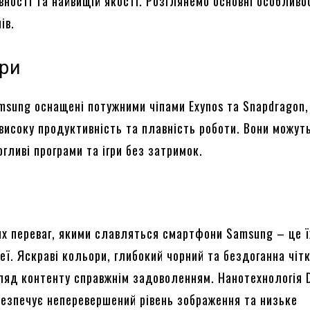
вності та найвищій якості. Розглянемо основні особливо
ів.
ри
sung оснащені потужними чіпами Exynos та Snapdragon,
високу продуктивність та плавність роботи. Вони можут
гливі програми та ігри без затримок.
их переваг, якими славляться смартфони Samsung – це ї
ї. Яскраві кольори, глибокий чорний та бездоганна чітк
ляд контенту справжнім задоволенням. Нанотехнологія 
езпечує неперевершений рівень зображення та низьке