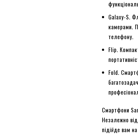
функціональ
Galaxy-S. Ф
камерами. П
телефону.
Flip. Компа
портативніс
Fold. Смар
багатозадач
професіонал
Смартфони Sams
Незалежно від
підійде вам н