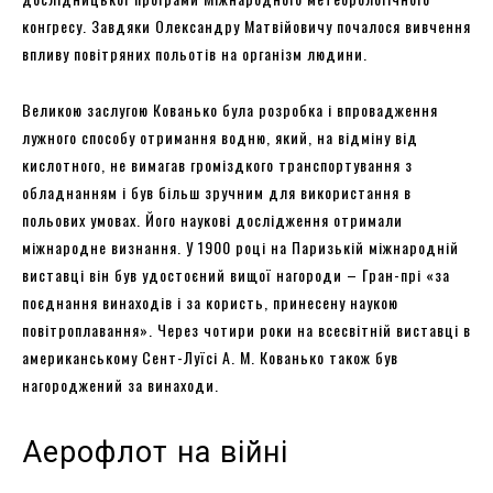
конгресу. Завдяки Олександру Матвійовичу почалося вивчення
впливу повітряних польотів на організм людини.
Великою заслугою Кованько була розробка і впровадження
лужного способу отримання водню, який, на відміну від
кислотного, не вимагав громіздкого транспортування з
обладнанням і був більш зручним для використання в
польових умовах. Його наукові дослідження отримали
міжнародне визнання. У 1900 році на Паризькій міжнародній
виставці він був удостоєний вищої нагороди – Гран-прі «за
поєднання винаходів і за користь, принесену наукою
повітроплавання». Через чотири роки на всесвітній виставці в
американському Сент-Луїсі А. М. Кованько також був
нагороджений за винаходи.
Аерофлот на війні