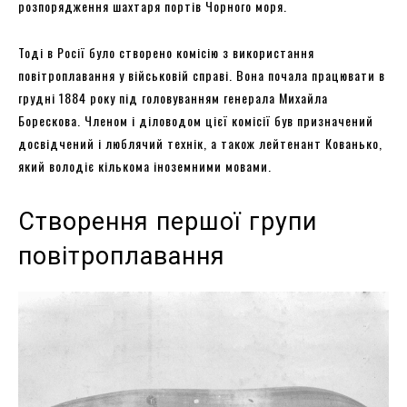
розпорядження шахтаря портів Чорного моря.
Тоді в Росії було створено комісію з використання
повітроплавання у військовій справі. Вона почала працювати в
грудні 1884 року під головуванням генерала Михайла
Борескова. Членом і діловодом цієї комісії був призначений
досвідчений і люблячий технік, а також лейтенант Кованько,
який володіє кількома іноземними мовами.
Створення першої групи
повітроплавання