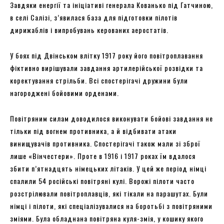
Завдяки енергії та ініціативі генерала Кованько під Гатчиною,
в селі Салізі, з’явилася база для підготовки пілотів
дирижаблів і випробувань керованих аеростатів.
У боях під Двінськом влітку 1917 року його повітроплавання
фіктивно вирішували завдання артилерійської розвідки та
коректування стрільби. Всі спостерігачі дружини були
нагороджені бойовими орденами.
Повітряним силам доводилося виконувати бойові завдання не
тільки під вогнем противника, а й відбивати атаки
винищувачів противника. Спостерігачі також мали зі зброї
лише «Вінчестери». Проте в 1916 і 1917 роках їм вдалося
збити п’ятнадцять німецьких літаків. У цей же період німці
спалили 54 російські повітряні кулі. Ворожі пілоти часто
розстрілювали повітроплавців, які тікали на парашутах. Були
німці і пілоти, які спеціалізувалися на боротьбі з повітряними
зміями. Була обладнана повітряна куля-змія, у кошику якого