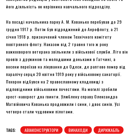
його діяльність як керівника навчального підрозділу.
На посаді начальника парку А. М. Кованько перебував до 29
грудня 1917 р. Потім був відряджений до Аерофлоту, а 21
січня 1918 р. призначений членом Технічного комітету
повітряного флоту. Наказом від 2 травня того ж року
важкохворого ветерана звільнили з військової служби. Літо він
провів з дружиною та молодшими доньками в Гатчині, а
восени переїхав на лікування до Одеси, де раптово помер від
паралічу серця 20 квітня 1919 року у військовому санаторії.
Похорон відбувся на 2 православному кладовищі з
відповідними військовими почестями. На могилі зробили
хрест-навхрест два гвинти. Улюблену справу Олександра
Матвійовича Кованька продовжили і сини, і двоє синів. Усі
четверо стали чудовими пілотами.
TAGS:
АВІАКОНСТРУКТОРИ
ВИНАХОДИ
ДИРИЖАБЛЬ