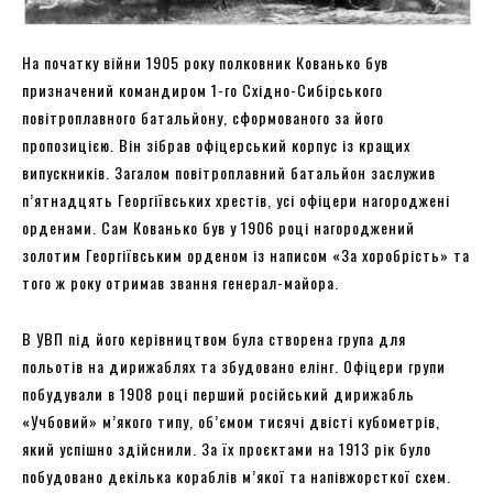
На початку війни 1905 року полковник Кованько був
призначений командиром 1-го Східно-Сибірського
повітроплавного батальйону, сформованого за його
пропозицією. Він зібрав офіцерський корпус із кращих
випускників. Загалом повітроплавний батальйон заслужив
п’ятнадцять Георгіївських хрестів, усі офіцери нагороджені
орденами. Сам Кованько був у 1906 році нагороджений
золотим Георгіївським орденом із написом «За хоробрість» та
того ж року отримав звання генерал-майора.
В УВП під його керівництвом була створена група для
польотів на дирижаблях та збудовано елінг. Офіцери групи
побудували в 1908 році перший російський дирижабль
«Учбовий» м’якого типу, об’ємом тисячі двісті кубометрів,
який успішно здійснили. За їх проєктами на 1913 рік було
побудовано декілька кораблів м’якої та напівжорсткої схем.