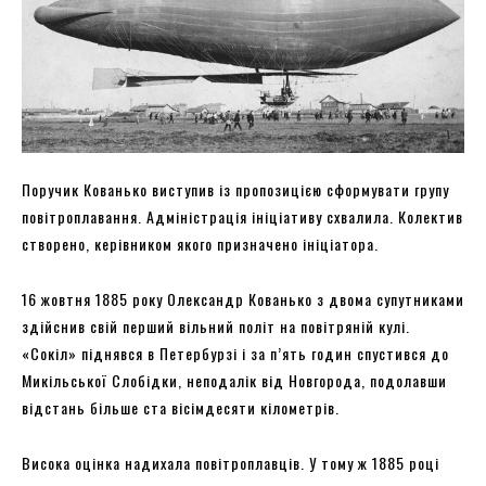
Поручик Кованько виступив із пропозицією сформувати групу
повітроплавання. Адміністрація ініціативу схвалила. Колектив
створено, керівником якого призначено ініціатора.
16 жовтня 1885 року Олександр Кованько з двома супутниками
здійснив свій перший вільний політ на повітряній кулі.
«Сокіл» піднявся в Петербурзі і за п’ять годин спустився до
Микільської Слобідки, неподалік від Новгорода, подолавши
відстань більше ста вісімдесяти кілометрів.
Висока оцінка надихала повітроплавців. У тому ж 1885 році