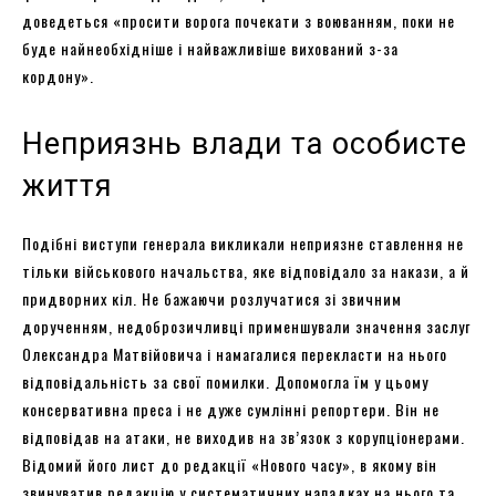
доведеться «просити ворога почекати з воюванням, поки не
буде найнеобхідніше і найважливіше вихований з-за
кордону».
Неприязнь влади та особисте
життя
Подібні виступи генерала викликали неприязне ставлення не
тільки військового начальства, яке відповідало за накази, а й
придворних кіл. Не бажаючи розлучатися зі звичним
дорученням, недоброзичливці применшували значення заслуг
Олександра Матвійовича і намагалися перекласти на нього
відповідальність за свої помилки. Допомогла їм у цьому
консервативна преса і не дуже сумлінні репортери. Він не
відповідав на атаки, не виходив на зв’язок з корупціонерами.
Відомий його лист до редакції «Нового часу», в якому він
звинуватив редакцію у систематичних нападках на нього та