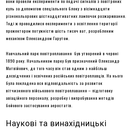
вони провели експерименти по подачі сигналів з повітряних
куль за допомогою спеціального блоку з вісімнадцяти
різнокольорових шістнадцятиватних лампочок розжарювання.
Тоді ж проводилися експерименти з освітлення території
прожектором потужністю шість тисяч ват, розробленим
механіком Олександром Гарутом.
Навчальний парк повітроплавання був утворений в червні
1890 року. Начальником парку був призначений Олександр
Матвійович, до того часу він став одним з найбільш
досвідчених і освічених російських повітроплавців. На нього
була покладена вся відповідальність за розвиток
вітчизняного військового повітроплавання – підготовку
авіаційного персоналу, розробку і випробування методів
бойового застосування аеростатів.
Наукові та винахідницькі