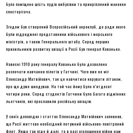
було поміщено шість пудів вибухівки та прикріплений манекен
спостерігача.
Згодом був створений Всеросійський аероклуб, до ради якого
були відряджені представники військового і морського
міністрів, а також Генерального штабу. Серед перших
прихильників розвитку авіації в Росії був генерал Кованько.
Навесні 1910 року генералу Кованько було дозволено
розпочати навчання пілотів у Гатчині. Чого вже не міг
Олександр Матвійович, так це навчитися керувати літаком,
про що дуже шкодував. На той час йому було п’ятдесят
чотири роки. Серед студентів Гатчини було багато відмінних
льотчиків, які прославили російську авіацію.
У своїх доповідях і статтях Олександр Матвійович запевняв,
що Росії життєво необхідний потужний військово-повітряний
флот. Якщо так піде й далі, то в разі оголошення війни нам