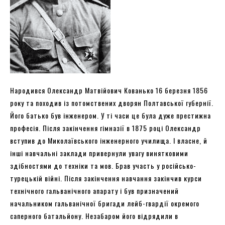
Народився Олександр Матвійович Кованько 16 березня 1856
року та походив із потомствених дворян Полтавської губернії.
Його батько був інженером. У ті часи це була дуже престижна
професія. Після закінчення гімназії в 1875 році Олександр
вступив до Миколаївського інженерного училища. І власне, й
інші навчальні заклади привернули увагу винятковими
здібностями до техніки та мов. Брав участь у російсько-
турецькій війні. Після закінчення навчання закінчив курси
технічного гальванічного апарату і був призначений
начальником гальванічної бригади лейб-гвардії окремого
саперного батальйону. Незабаром його відрядили в