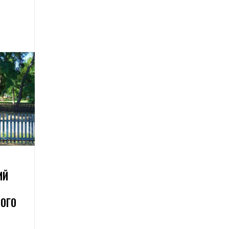
ИЙ
ЙОГО