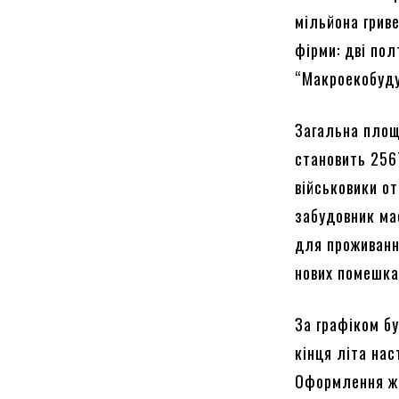
мільйона грив
фірми: дві пол
“Макроекобуду”
Загальна площ
становить 256
військовики от
забудовник ма
для проживання
нових помешка
За графіком б
кінця літа нас
Оформлення ж 