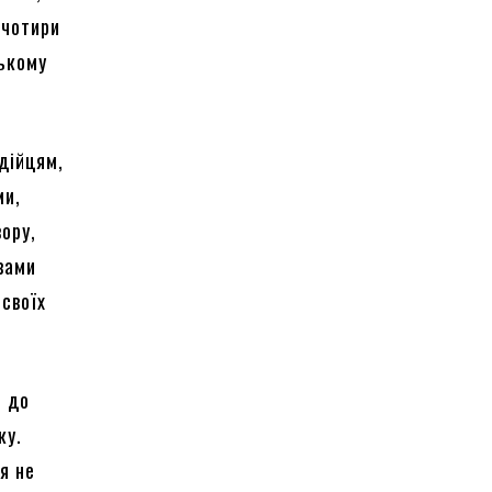
 чотири
ському
.
дійцям,
ми,
вору,
вами
 своїх
ь до
ку.
я не