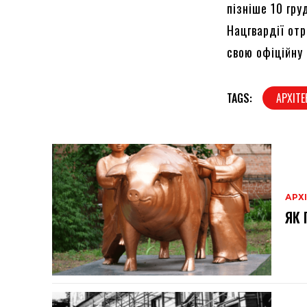
пізніше 10 гру
Нацгвардії от
свою офіційну 
TAGS:
АРХІТЕ
АРХ
ЯК 