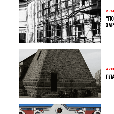
АРХ
“ПО
ХА
АРХ
ПЛА