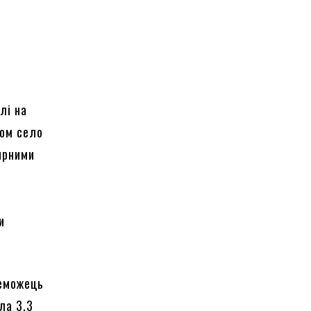
лі на
том село
тирними
и
реможець
ла 3,3