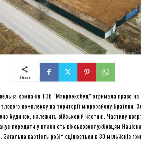
Share
івельна компанія ТОВ “Макроекобуд” отримала право на
итлового комплексу на території мікрорайону Браїлки. З
ено будинок, належить військовій частині. Частину квар
анує передати у власність військовослужбовцям Націон
и. Загальна вартість робіт оцінюється в 30 мільйонів гри