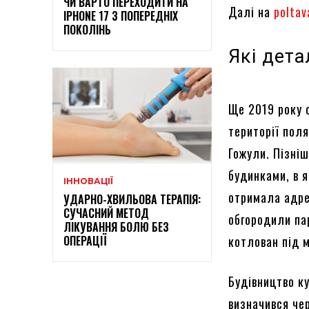
ЧИ ВАРТО ПЕРЕХОДИТИ НА
Далі на
poltav
IPHONE 17 З ПОПЕРЕДНІХ
ПОКОЛІНЬ
Які дета
Ще 2019 року о
території пол
Гожули. Пізніш
будинками, в я
ІННОВАЦІЇ
отримала адре
УДАРНО-ХВИЛЬОВА ТЕРАПІЯ:
СУЧАСНИЙ МЕТОД
обгородили па
ЛІКУВАННЯ БОЛЮ БЕЗ
ОПЕРАЦІЇ
котлован під 
Будівництво к
визначився чер