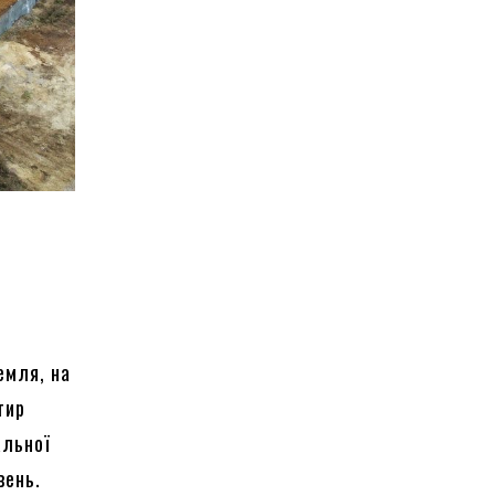
емля, на
тир
альної
вень.