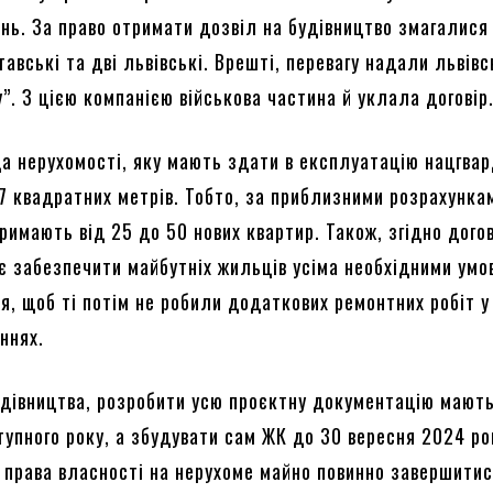
ень. За право отримати дозвіл на будівництво змагалися
тавські та дві львівські. Врешті, перевагу надали львів
. З цією компанією військова частина й уклала договір
а нерухомості, яку мають здати в експлуатацію нацгвар
7 квадратних метрів. Тобто, за приблизними розрахунка
римають від 25 до 50 нових квартир. Також, згідно дого
є забезпечити майбутніх жильців усіма необхідними умо
, щоб ті потім не робили додаткових ремонтних робіт у
ннях.
удівництва, розробити усю проєктну документацію мают
тупного року, а збудувати сам ЖК до 30 вересня 2024 ро
права власності на нерухоме майно повинно завершитис