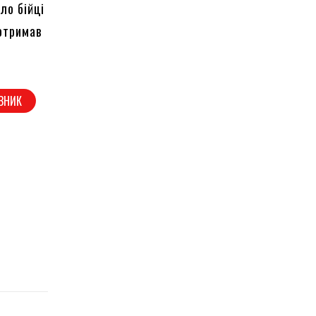
ло бійці
отримав
ВНИК