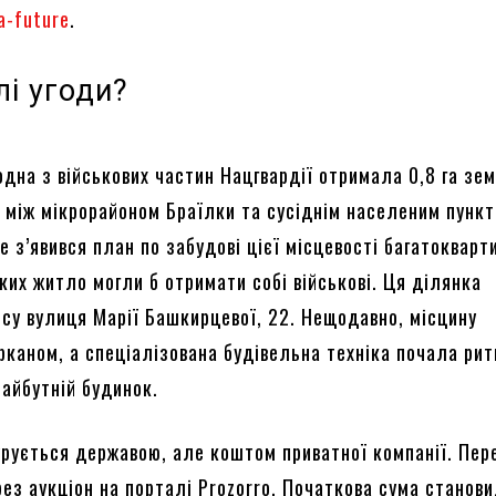
a-future
.
лі угоди?
дна з військових частин Нацгвардії отримала 0,8 га зем
я між мікрорайоном Браїлки та сусіднім населеним пунк
е з’явився план по забудові цієї місцевості багатоквар
ких житло могли б отримати собі військові. Ця ділянка
су вулиця Марії Башкирцевої, 22. Нещодавно, місцину
рканом, а спеціалізована будівельна техніка почала рит
майбутній будинок.
урується державою, але коштом приватної компанії. Пе
ез аукціон на порталі Prozorro. Початкова сума станови