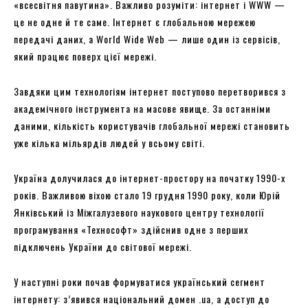
«всесвітня павутина». Важливо розуміти: інтернет і WWW —
це не одне й те саме. Інтернет є глобальною мережею
передачі даних, а World Wide Web — лише один із сервісів,
який працює поверх цієї мережі.
Завдяки цим технологіям інтернет поступово перетворився з
академічного інструмента на масове явище. За останніми
даними, кількість користувачів глобальної мережі становить
уже кілька мільярдів людей у всьому світі.
Україна долучилася до інтернет-простору на початку 1990-х
років. Важливою віхою стало 19 грудня 1990 року, коли Юрій
Янківський із Міжгалузевого наукового центру технології
програмування «Технософт» здійснив одне з перших
підключень України до світової мережі.
У наступні роки почав формуватися український сегмент
інтернету: з’явився національний домен .ua, а доступ до