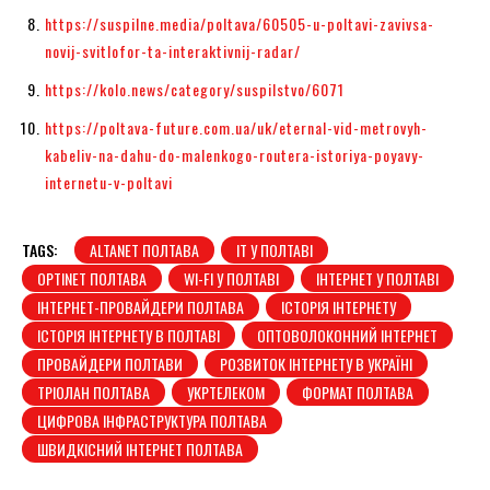
https://suspilne.media/poltava/60505-u-poltavi-zavivsa-
novij-svitlofor-ta-interaktivnij-radar/
https://kolo.news/category/suspilstvo/6071
https://poltava-future.com.ua/uk/eternal-vid-metrovyh-
kabeliv-na-dahu-do-malenkogo-routera-istoriya-poyavy-
internetu-v-poltavi
TAGS:
ALTANET ПОЛТАВА
IT У ПОЛТАВІ
OPTINET ПОЛТАВА
WI-FI У ПОЛТАВІ
ІНТЕРНЕТ У ПОЛТАВІ
ІНТЕРНЕТ-ПРОВАЙДЕРИ ПОЛТАВА
ІСТОРІЯ ІНТЕРНЕТУ
ІСТОРІЯ ІНТЕРНЕТУ В ПОЛТАВІ
ОПТОВОЛОКОННИЙ ІНТЕРНЕТ
ПРОВАЙДЕРИ ПОЛТАВИ
РОЗВИТОК ІНТЕРНЕТУ В УКРАЇНІ
ТРІОЛАН ПОЛТАВА
УКРТЕЛЕКОМ
ФОРМАТ ПОЛТАВА
ЦИФРОВА ІНФРАСТРУКТУРА ПОЛТАВА
ШВИДКІСНИЙ ІНТЕРНЕТ ПОЛТАВА