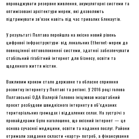
впроваджувати резервне живлення, акумуляторні системи та
оптимізовані архітектури мереж, які дозволяють
підтримувати зв’язок навіть під час тривалих блекаутів.
У результаті Полтава перейшла на якісно новий рівень
цифрової інфраструктури: від локальних Ethernet-мереж до
повноцінної оптоволоконної системи, здатної забезпечувати
стабільний гігабітний інтернет для бізнесу, освіти та
щоденного життя містян.
Важливим кроком стало державне та обласне сприяння
розвитку інтернету у Полтаві та регіоні. У 2016 році голова
Полтавської ОДА Валерій Головко ініціював масштабний
проєкт розбудови швидкісного інтернету в об’єднаних
територіальних громадах і віддалених селах. На зустрічі з
провайдерами було наголошено, що якісний інтернет — це
основа сучасної медицини, освіти та надання послуг. Райони
отримали завдання скласти «карту» потреб, а фінансування