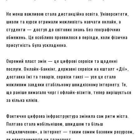
Не менш важливою стала дистанційна освіта. Університети,
школи та курси отримали можливість навчати онлайн, а
студенти — доступ до світових знань без географічних
обмежень. Це особливо проявилося в періоди, коли фізична
присутність була ускладнена.
Окремий пласт змін — це цифрові сервіси та щоденні
послуги. Онлайн-банкінг, державні сервіси на кшталт «Дії»,
доставка їжі та товарів, сервіси таксі — усе це стало
можливим завдяки стабільному швидкісному інтернету. Те,
що раніше вимагало черг і офлайн-візитів, тепер вирішується
за кілька кліків.
Фактично цифрова інфраструктура змінила сам ритм міста.
Полтава стала мобільнішою, швидшою та більш
«підключеною», а інтернет — таким самим базовим ресурсом,
як електроенергія чи транспорт.