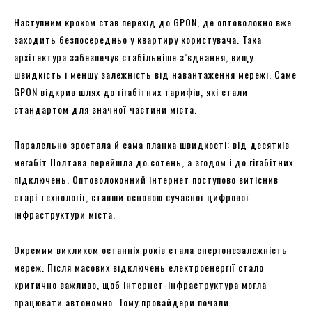
Наступним кроком став перехід до GPON, де оптоволокно вже
заходить безпосередньо у квартиру користувача. Така
архітектура забезпечує стабільніше з’єднання, вищу
швидкість і меншу залежність від навантаження мережі. Саме
GPON відкрив шлях до гігабітних тарифів, які стали
стандартом для значної частини міста.
Паралельно зростала й сама планка швидкості: від десятків
мегабіт Полтава перейшла до сотень, а згодом і до гігабітних
підключень. Оптоволоконний інтернет поступово витіснив
старі технології, ставши основою сучасної цифрової
інфраструктури міста.
Окремим викликом останніх років стала енергонезалежність
мереж. Після масових відключень електроенергії стало
критично важливо, щоб інтернет-інфраструктура могла
працювати автономно. Тому провайдери почали