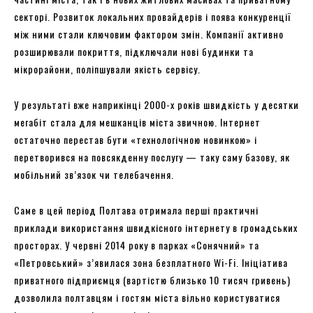
секторі. Розвиток локальних провайдерів і поява конкуренції
між ними стали ключовим фактором змін. Компанії активно
розширювали покриття, підключали нові будинки та
мікрорайони, поліпшували якість сервісу.
У результаті вже наприкінці 2000-х років швидкість у десятки
мегабіт стала для мешканців міста звичною. Інтернет
остаточно перестав бути «технологічною новинкою» і
перетворився на повсякденну послугу — таку саму базову, як
мобільний зв’язок чи телебачення.
Саме в цей період Полтава отримала перші практичні
приклади використання швидкісного інтернету в громадських
просторах. У червні 2014 року в парках «Сонячний» та
«Петровський» з’явилася зона безплатного Wi-Fi. Ініціатива
приватного підприємця (вартістю близько 10 тисяч гривень)
дозволила полтавцям і гостям міста вільно користуватися