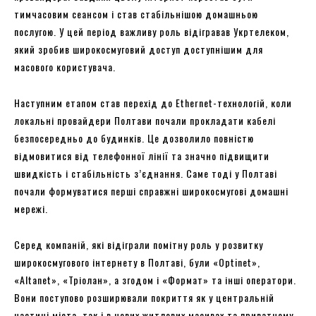
тимчасовим сеансом і став стабільнішою домашньою
послугою. У цей період важливу роль відігравав Укртелеком,
який зробив широкосмуговий доступ доступнішим для
масового користувача.
Наступним етапом став перехід до Ethernet-технологій, коли
локальні провайдери Полтави почали прокладати кабелі
безпосередньо до будинків. Це дозволило повністю
відмовитися від телефонної лінії та значно підвищити
швидкість і стабільність з’єднання. Саме тоді у Полтаві
почали формуватися перші справжні широкосмугові домашні
мережі.
Серед компаній, які відіграли помітну роль у розвитку
широкосмугового інтернету в Полтаві, були «Optinet»,
«Altanet», «Тріолан», а згодом і «Формат» та інші оператори.
Вони поступово розширювали покриття як у центральній
частині міста, так і в нових житлових масивах та приватному