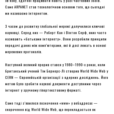
зв’язку, здатної працювати навіть у разі часткових збоїв.
Саме ARPANET став технологічною основою того, що сьогодні
ми називаємо інтернетом.
З часом до розвитку глобальної мережі долучилися ключові
науковці. Серед них — Роберт Кан і Вінтон Серф, яких часто
називають «батьками інтернету». Вони розробили принципи
передачі даних між комп’ютерами, які й досі лежать в основі
мережевих протоколів.
Наступний великий прорив стався у 1980–1990-х роках, коли
британський учений Тім Бернерс-Лі створив World Wide Web у
CERN — Європейській організації з ядерних досліджень. Його
метою було зробити наукові документи доступними через
інтернет у зручному гіпертекстовому форматі.
Саме тоді з’явилося позначення «www» у вебадресах —
скорочення від World Wide Web, що перекладається як