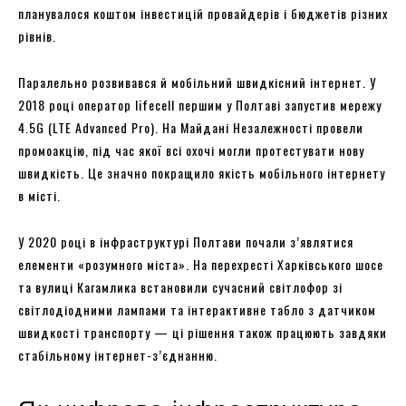
планувалося коштом інвестицій провайдерів і бюджетів різних
рівнів.
Паралельно розвивався й мобільний швидкісний інтернет. У
2018 році оператор lifecell першим у Полтаві запустив мережу
4.5G (LTE Advanced Pro). На Майдані Незалежності провели
промоакцію, під час якої всі охочі могли протестувати нову
швидкість. Це значно покращило якість мобільного інтернету
в місті.
У 2020 році в інфраструктурі Полтави почали з’являтися
елементи «розумного міста». На перехресті Харківського шосе
та вулиці Кагамлика встановили сучасний світлофор зі
світлодіодними лампами та інтерактивне табло з датчиком
швидкості транспорту — ці рішення також працюють завдяки
стабільному інтернет-з’єднанню.