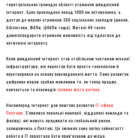
територіальних громадах області отримали швидкісний
інтернет. Було прокладено понад 1000 км оптоволокна, а
доступ до мережі отримали 360 соціальних закладів (школи,
бібліотеки, ФАПи, ЦНАПи тощо). Жителі 44 тисяч
домогосподарств отримали можливість під’єднатися до
оптичного інтернету.
Коли швидкісний інтернет став стабільною частиною міської
інфраструктури, він перестав бути просто технологією й
перетворився на основу повсякденного життя. Саме розвиток
цифрових мереж зробив можливим те, як тепер працює,
навчається та взаємодіє
головне місто регіону
.
Насамперед інтернет дав поштовх розвитку
IT-сфери
Полтави
. З’явилися локальні компанії, віддалені команди та
фахівці, які можуть працювати на глобальний ринок,
залишаючись у Полтаві. Це змінило саму логіку зайнятості:
робота в IT перестала бути прив’язаною до місця.