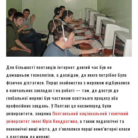
Для більшості полтавців інтернет довгий час був не
домашньою технологією, а досвідом, до якого потрібно було
фізично дістатися. Перші знайомства з мережею відбувалися
в навчальних закладах і на роботі — там, де доступ до
глобальної мережі був частиною освітнього процесу або
професійних завдань. У Полтаві це насамперед були
університети, зокрема
Полтавський національний технічний
університет імені Юрія Кондратюка
, а також педагогічні та
економічні виші міста, де з’являлися перші комп’ютерні класи
з доступом до мережі.