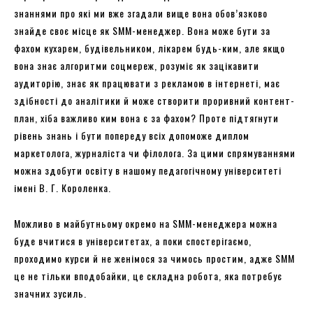
знаннями про які ми вже згадали вище вона обов’язково
знайде своє місце як SMM-менеджер. Вона може бути за
фахом кухарем, будівельником, лікарем будь-ким, але якщо
вона знає алгоритми соцмереж, розуміє як зацікавити
аудиторію, знає як працювати з рекламою в інтернеті, має
здібності до аналітики й може створити проривний контент-
план, хіба важливо ким вона є за фахом? Проте підтягнути
рівень знань і бути попереду всіх допоможе диплом
маркетолога, журналіста чи філолога. За цими спрямуваннями
можна здобути освіту в нашому педагогічному університеті
імені В. Г. Короленка.
Можливо в майбутньому окремо на SMM-менеджера можна
буде вчитися в університетах, а поки спостерігаємо,
проходимо курси й не женімося за чимось простим, адже SMM
це не тільки вподобайки, це складна робота, яка потребує
значних зусиль.