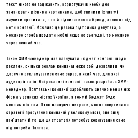
текст нікого не зацікавить, користувачів необхідно
заманювати різними картинками, щоб спинити їх увагу і
змусити прочитати, а то й підписатися на бренд, залежно від
мети компанії. Можливо це разова підтримка депутата, а
можливо спроба продати меблі якщо не сьогодні, то можливо
через певний час.
Також SMM-менеджер має планувати бюджет компанії щодо
реклами, скільки реклам компанія може собі дозволити, чи
доречно рекламуватися саме зараз, в який час, для якої
аудиторії та ін. Всі рекламні кампанії також розробляє SMM-
менеджер. Полтавські компанії заробляють значно менше ніж
фірми у великих містах України, а тому й бюджет буде
меншим ніж там. Отож плануючи витрати, можна опертися на
стратегії просування компаній у великому місті, але слід
памʼятати й те, що ця стратегія потребує коригування саме
під потреби Полтави.