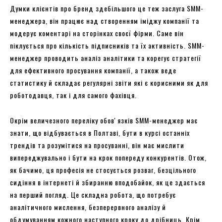
Думки клієнтів про бренд здебільшого це теж заслуга SMM-
менеджера, він працює над створенням іміджу компанії та
модерує коментарі на сторінках своєї фірми. Саме він
піклується про кількість підписників та їх активність. SMM-
менеджер проводить аналіз аналітики та корегує стратегії
для ефективного просування компанії, а також веде
статистику й складає регулярні звіти які є корисними як для
роботодавця, так і для самого фахівця.
Окрім величезного переліку обовʼязків SMM-менеджер має
знати, що відбувається в Полтаві, бути в курсі останніх
трендів та розумітися на просуванні, він має мислити
випереджувально і бути на крок попереду конкурентів. Отож,
як бачимо, ця професія не стосується розваг, безцільного
сидіння в інтернеті й збиранню вподобайок, як це здається
на перший погляд. Це складна робота, що потребує
аналітичного мислення, безперервного аналізу й
обдумуванням кожного наступного кроку до дрібниць. Крім