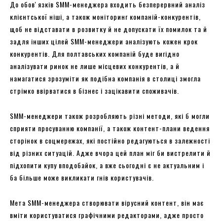
До обовʼязків SMM-менеджера входить безперервний аналіз
клієнтської ніші, а також моніторинг компаній-конкурентів,
щоб не відставати в розвитку й не допускати їх помилок та й
задля інших цілей SMM-менеджери аналізують кожен крок
конкурентів. Для полтавських компаній буде вигідно
аналізувати ринок не лише місцевих конкурентів, а й
намагатися зрозуміти як подібна компанія в столиці змогла
стрімко ввірватися в бізнес і зацікавити споживачів.
SMM-менеджери також розробляють різні методи, які б могли
сприяти просуванню компанії, а також контент-плани ведення
сторінок в соцмережах, які постійно редагуються в залежності
від різних ситуацій. Адже вчора цей план міг би вистрелити й
підхопити купу вподобайок, а вже сьогодні є не актуальним і
ба більше може викликати гнів користувачів.
Мета SMM-менеджера створювати вірусний контент, він має
вміти користуватися графічними редакторами, адже просто