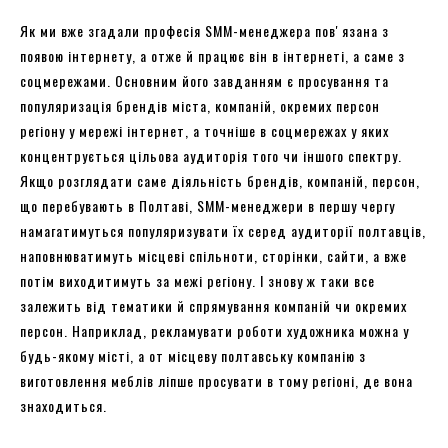
Як ми вже згадали професія SMM-менеджера повʼязана з
появою інтернету, а отже й працює він в інтернеті, а саме з
соцмережами. Основним його завданням є просування та
популяризація брендів міста, компаній, окремих персон
регіону у мережі інтернет, а точніше в соцмережах у яких
концентрується цільова аудиторія того чи іншого спектру.
Якщо розглядати саме діяльність брендів, компаній, персон,
що перебувають в Полтаві, SMM-менеджери в першу чергу
намагатимуться популяризувати їх серед аудиторії полтавців,
наповнюватимуть місцеві спільноти, сторінки, сайти, а вже
потім виходитимуть за межі регіону. І знову ж таки все
залежить від тематики й спрямування компаній чи окремих
персон. Наприклад, рекламувати роботи художника можна у
будь-якому місті, а от місцеву полтавську компанію з
виготовлення меблів ліпше просувати в тому регіоні, де вона
знаходиться.