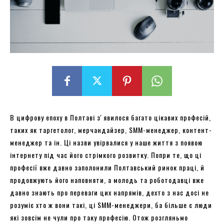
В цифрову епоху в Полтаві зʼявилося багато цікавих професій,
таких як таргетолог, мерчандайзер, SMM-менеджер, контент-
менеджер та ін. Ці назви увірвалися у наше життя з появою
інтернету під час його стрімкого розвитку. Попри те, що ці
професії вже давно заполонили Полтавський ринок праці, й
продовжують його наповняти, а молодь та роботодавці вже
давно знають про переваги цих напрямів, дехто з нас досі не
розуміє хто ж вони такі, ці SMM-менеджери, ба більше є люди
які зовсім не чули про таку професію. Отож розгляньмо