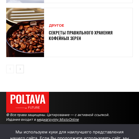
ДРУГОЕ
СЕКРЕТЫ ПРАВИЛЬНОГО ХРАНЕНИЯ
КОФЕЙНЫХ ЗЕРЕН
POLTAVA
———→ FUTURE
© Все права защищены. Цитирование — с активной ссылкой.
Издание входит в
медиагруппу MistoOnline
Мы используем куки для наилучшего представления
нашего сайта. Если Вы продолжите использовать сайт, мы
АВТОРЫ
РЕКЛАМА НА САЙТЕ