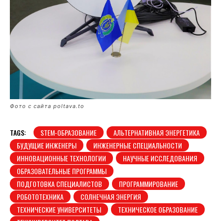
Фото с сайта poltava.to
TAGS:
STEM-ОБРАЗОВАНИЕ
АЛЬТЕРНАТИВНАЯ ЭНЕРГЕТИКА
БУДУЩИЕ ИНЖЕНЕРЫ
ИНЖЕНЕРНЫЕ СПЕЦИАЛЬНОСТИ
ИННОВАЦИОННЫЕ ТЕХНОЛОГИИ
НАУЧНЫЕ ИССЛЕДОВАНИЯ
ОБРАЗОВАТЕЛЬНЫЕ ПРОГРАММЫ
ПОДГОТОВКА СПЕЦИАЛИСТОВ
ПРОГРАММИРОВАНИЕ
РОБОТОТЕХНИКА
СОЛНЕЧНАЯ ЭНЕРГИЯ
ТЕХНИЧЕСКИЕ УНИВЕРСИТЕТЫ
ТЕХНИЧЕСКОЕ ОБРАЗОВАНИЕ