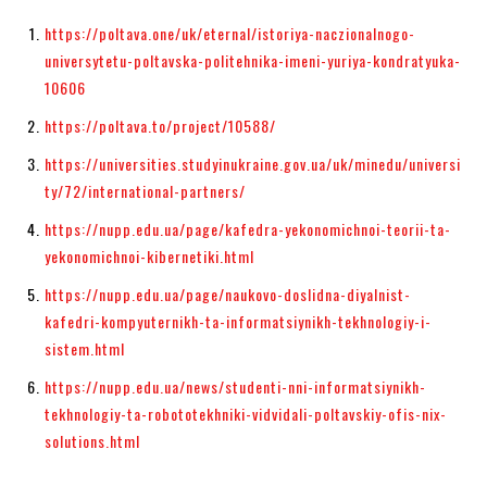
https://poltava.one/uk/eternal/istoriya-naczionalnogo-
universytetu-poltavska-politehnika-imeni-yuriya-kondratyuka-
10606
https://poltava.to/project/10588/
https://universities.studyinukraine.gov.ua/uk/minedu/universi
ty/72/international-partners/
https://nupp.edu.ua/page/kafedra-yekonomichnoi-teorii-ta-
yekonomichnoi-kibernetiki.html
https://nupp.edu.ua/page/naukovo-doslidna-diyalnist-
kafedri-kompyuternikh-ta-informatsiynikh-tekhnologiy-i-
sistem.html
https://nupp.edu.ua/news/studenti-nni-informatsiynikh-
tekhnologiy-ta-robototekhniki-vidvidali-poltavskiy-ofis-nix-
solutions.html