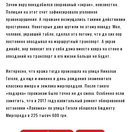
Зачем вору понадобился сворованый «экран», неизвестно.
Полиция на этот счет зафиксировала уголовное
правонарушение. А горожане возмущались такими действиями
преступника. Некоторые даже шутили по этому поводу. Мол,
человек, укравший табло, сделал это потому, что до сих пор
постоянно опаздывал на маршрутный транспорт. А украв
дивайс, вор повесит его у себя дома вместо ковра на стене и
опозданий на транспорт в его жизни больше не будет.
Интересно, что кража тогда произошла на улице Николая
Гоголя, да еще и именно в день рождения знаменитого
классика юмора и земляка миргородцев. После такого
«подарка» горожанам было точно не до смеха. Особенно если
заметить, что в 2017 году капитальный ремонт обворованной
остановки «Лакомка» по улице Гоголя обошелся бюджету
Миргорода в 225 тысяч 600 грн.