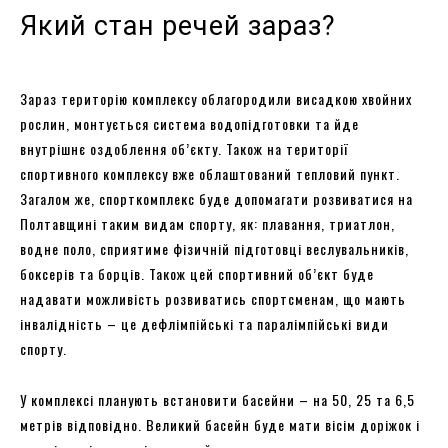
Який стан речей зараз?
Зараз територію комплексу облагородили висадкою хвойних
рослин, монтується система водопідготовки та йде
внутрішнє оздоблення об’єкту. Також на території
спортивного комплексу вже облаштований тепловий пункт.
Загалом же, спорткомплекс буде допомагати розвиватися на
Полтавщині таким видам спорту, як: плавання, триатлон,
водне поло, сприятиме фізичній підготовці веслувальників,
боксерів та борців. Також цей спортивний об’єкт буде
надавати можливість розвиватись спортсменам, що мають
інвалідність – це дефлімпійські та паралімпійські види
спорту.
У комплексі планують встановити басейни – на 50, 25 та 6,5
метрів відповідно. Великий басейн буде мати вісім доріжок і