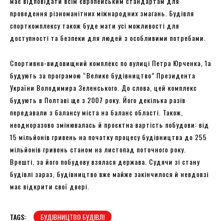
має відповідати всім європейським стандартам для
проведення різноманітних міжнародних змагань. Будівля
спорткомплексу також буде мати усі можливості для
доступності та безпеки для людей з особливими потребами.
Спортивно-видовищний комплекс по вулиці Петра Юрченка, 1а
будують за програмою “Велике будівництво” Президента
України Володимира Зеленського. До слова, цей комплекс
будують в Полтаві ще з 2007 року. Його декілька разів
передавали з балансу міста на баланс області. Також,
неодноразово змінювалась й проєктна вартість побудови: від
15 мільйонів гривень на початку процесу будівництва до 255
мільйонів гривень станом на листопад поточного року.
Врешті, за його побудову взялася держава. Судячи зі стану
будівлі зараз, будівництво вже майже закінчилося й невдовзі
має відкрити свої двері.
TAGS:
БУДІВНИЦТВО БУДІВЛІ