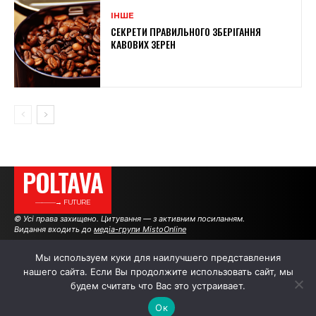
ІНШЕ
СЕКРЕТИ ПРАВИЛЬНОГО ЗБЕРІГАННЯ
КАВОВИХ ЗЕРЕН
POLTAVA
———→ FUTURE
© Усі права захищено. Цитування — з активним посиланням.
Видання входить до
медіа-групи MistoOnline
Мы используем куки для наилучшего представления
нашего сайта. Если Вы продолжите использовать сайт, мы
АВТОРИ
РЕКЛАМА НА САЙТІ
будем считать что Вас это устраивает.
Ок