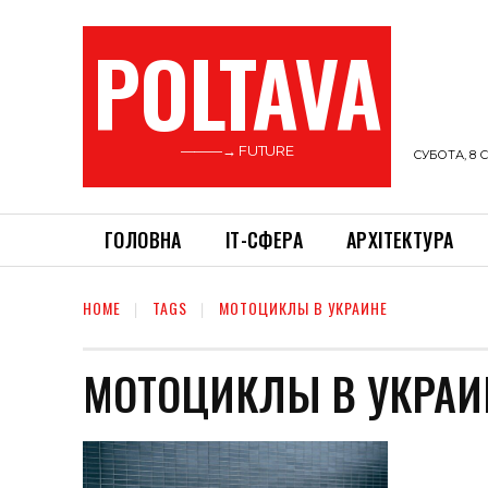
POLTAVA
———→ FUTURE
СУБОТА, 8 С
ГОЛОВНА
ІТ-СФЕРА
АРХІТЕКТУРА
HOME
TAGS
МОТОЦИКЛЫ В УКРАИНЕ
МОТОЦИКЛЫ В УКРАИ