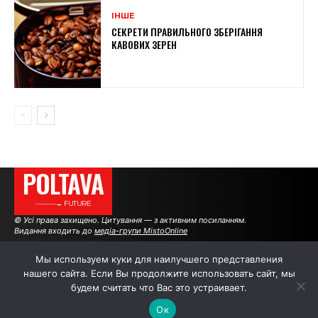
ІНШЕ
СЕКРЕТИ ПРАВИЛЬНОГО ЗБЕРІГАННЯ
КАВОВИХ ЗЕРЕН
POLTAVA
———→ FUTURE
© Усі права захищено. Цитування — з активним посиланням.
Видання входить до
медіа-групи MistoOnline
Мы используем куки для наилучшего представления
нашего сайта. Если Вы продолжите использовать сайт, мы
АВТОРИ
РЕКЛАМА НА САЙТІ
будем считать что Вас это устраивает.
Ок