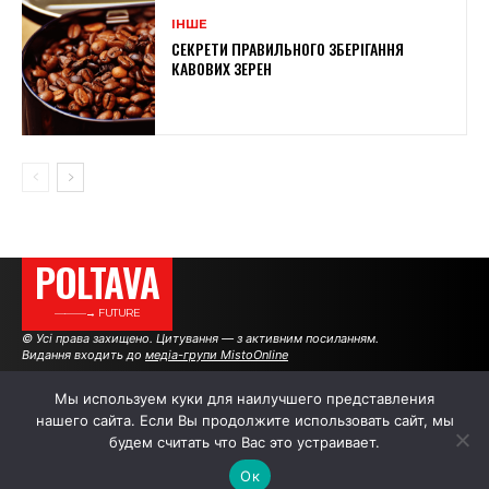
ІНШЕ
СЕКРЕТИ ПРАВИЛЬНОГО ЗБЕРІГАННЯ
КАВОВИХ ЗЕРЕН
POLTAVA
———→ FUTURE
© Усі права захищено. Цитування — з активним посиланням.
Видання входить до
медіа-групи MistoOnline
Мы используем куки для наилучшего представления
нашего сайта. Если Вы продолжите использовать сайт, мы
АВТОРИ
РЕКЛАМА НА САЙТІ
будем считать что Вас это устраивает.
Ок