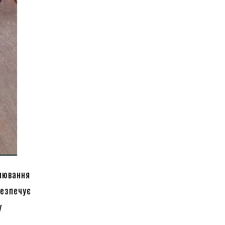
олювання
безпечує
у