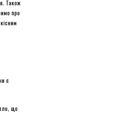
я. Також
римо про
якісним
ни є
пло, що