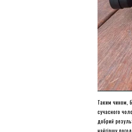
Таким чином, б
сучасного чол
добрий результ
найгіршу погод