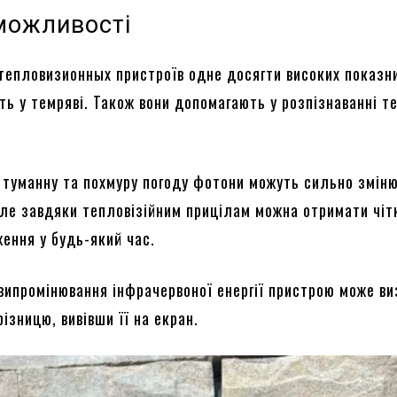
можливості
тепловизионных пристроїв одне досягти високих показн
ть у темряві. Також вони допомагають у розпізнаванні т
 туманну та похмуру погоду фотони можуть сильно змін
Але завдяки тепловізійним прицілам можна отримати чіт
ження у будь-який час.
випромінювання інфрачервоної енергії пристрою може в
ізницю, вивівши її на екран.