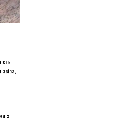
ність
 звіра,
ими з