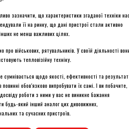
ливо зазначити, що характеристики згаданої техніки на
ендували її на ринку, що дані пристрої стали активно
 інших не менш важливих цілях.
мо про військових, рятувальників. У своїй діяльності во
стовують тепловізійну техніку.
ще сумнівається щодо якості, ефективності та результат
 повинні обов’язково випробувати їх самі. І ви побачите,
досвіду роботи з ними у вас не виникне бажання
ти будь-який інший аналог цих дивовижних,
нальних та сучасних пристроїв.