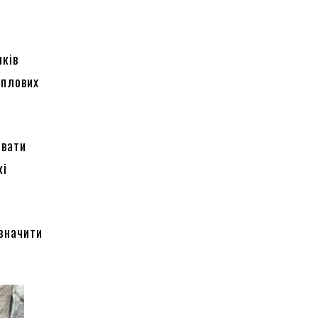
иків
еплових
ювати
кі
изначити