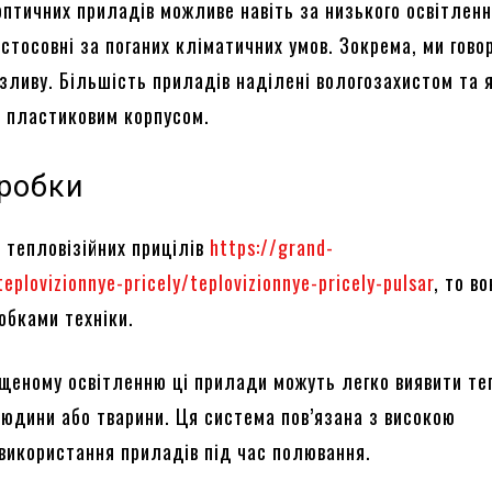
оптичних приладів можливе навіть за низького освітленн
стосовні за поганих кліматичних умов. Зокрема, ми гово
 зливу. Більшість приладів наділені вологозахистом та 
 пластиковим корпусом.
зробки
 тепловізійних прицілів
https://grand-
eplovizionnye-pricely/teplovizionnye-pricely-pulsar
, то во
обками техніки.
щеному освітленню ці прилади можуть легко виявити те
людини або тварини. Ця система пов’язана з високою
використання приладів під час полювання.