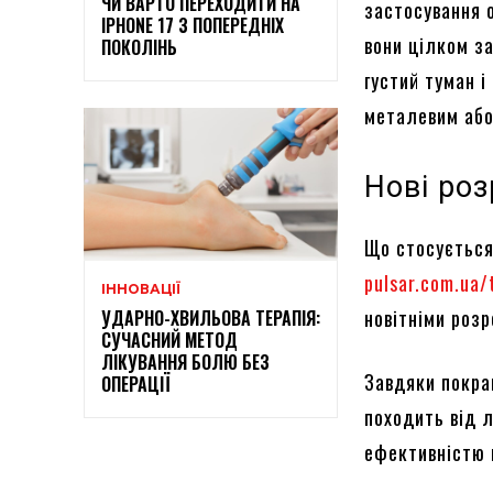
ЧИ ВАРТО ПЕРЕХОДИТИ НА
застосування 
IPHONE 17 З ПОПЕРЕДНІХ
вони цілком за
ПОКОЛІНЬ
густий туман і
металевим або
Нові ро
Що стосується
pulsar.com.ua/t
ІННОВАЦІЇ
новітніми розр
УДАРНО-ХВИЛЬОВА ТЕРАПІЯ:
СУЧАСНИЙ МЕТОД
ЛІКУВАННЯ БОЛЮ БЕЗ
Завдяки покра
ОПЕРАЦІЇ
походить від 
ефективністю 