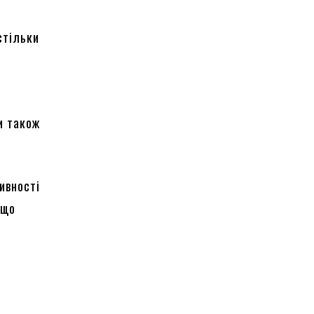
стільки
ни також
ивності
 що