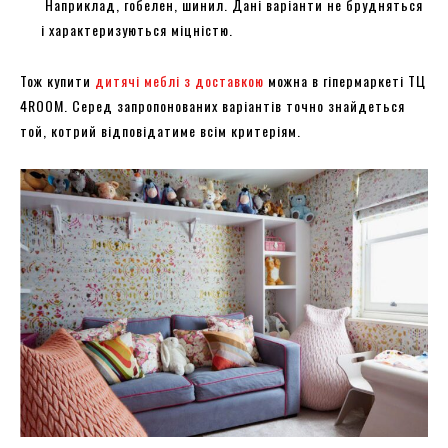
Наприклад, гобелен, шинил. Дані варіанти не брудняться
і характеризуються міцністю.
Тож купити
дитячі меблі з доставкою
можна в гіпермаркеті ТЦ
4ROOM. Серед запропонованих варіантів точно знайдеться
той, котрий відповідатиме всім критеріям.