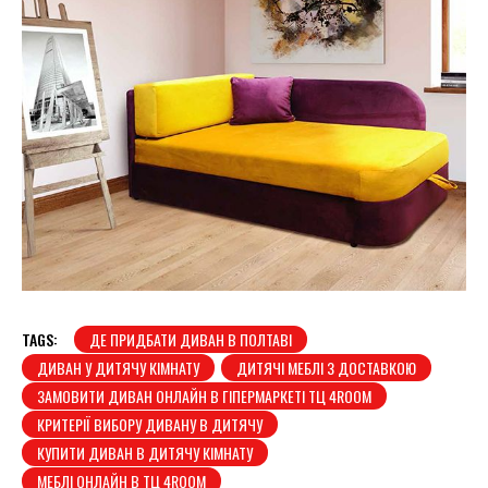
TAGS:
ДЕ ПРИДБАТИ ДИВАН В ПОЛТАВІ
ДИВАН У ДИТЯЧУ КІМНАТУ
ДИТЯЧІ МЕБЛІ З ДОСТАВКОЮ
ЗАМОВИТИ ДИВАН ОНЛАЙН В ГІПЕРМАРКЕТІ ТЦ 4ROOM
КРИТЕРІЇ ВИБОРУ ДИВАНУ В ДИТЯЧУ
КУПИТИ ДИВАН В ДИТЯЧУ КІМНАТУ
МЕБЛІ ОНЛАЙН В ТЦ 4ROOM