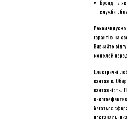
Бренд та як
служби обл
Рекомендуємо 
гарантію на св
Вивчайте відгу
моделей перед
Електричні ле
вантажів. Обир
вантажність. 
енергоефектив
багатьох сфера
постачальника