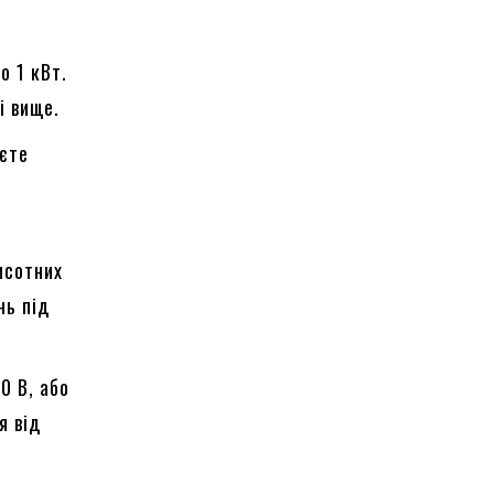
о 1 кВт.
і вище.
уєте
исотних
нь під
0 В, або
я від