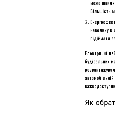
може швидко
Більшість 
Енергоефект
невелику кі
підіймати в
Електричні ле
будівельних м
розвантажувал
автомобільній 
важкодоступни
Як обра