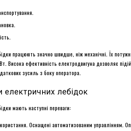
анспортування.
ановка.
ість.
бідки працюють значно швидше, ніж механічні. Їх потужн
 кВт. Висока ефективність електродвигуна дозволяє піді
одаткових зусиль з боку оператора.
и електричних лебідок
бідки мають наступні переваги:
користання. Оснащені автоматизованим управлінням. О