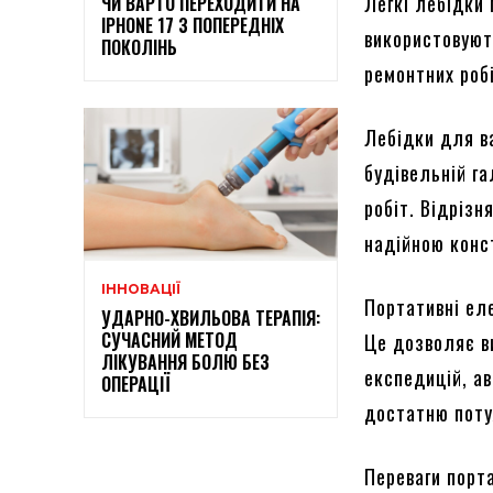
Легкі лебідки
ЧИ ВАРТО ПЕРЕХОДИТИ НА
IPHONE 17 З ПОПЕРЕДНІХ
використовуют
ПОКОЛІНЬ
ремонтних робі
Лебідки для в
будівельній га
робіт. Відріз
надійною конс
ІННОВАЦІЇ
Портативні ел
УДАРНО-ХВИЛЬОВА ТЕРАПІЯ:
СУЧАСНИЙ МЕТОД
Це дозволяє в
ЛІКУВАННЯ БОЛЮ БЕЗ
експедицій, ав
ОПЕРАЦІЇ
достатню поту
Переваги порт