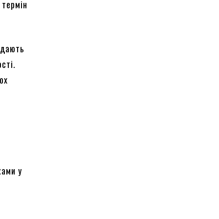
 термін
адають
сті.
ох
ками у