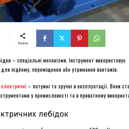
Share
бідки – спеціальні механізми. Інструмент використовує
 для підйому, переміщення або утримання вантажів.
 електричні
– потужні та зручні в експлуатації. Вони ст
нструментами у промисловості та в приватному використа
ектричних лебідок