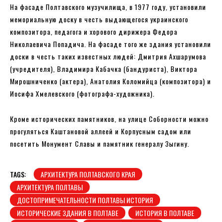
На фасаде Полтавского музучилища, в 1977 году, установили
мемориальную доску в честь выдающегося украинского
композитора, педагога и хорового дирижера Федора
Николаевича Попадича. На фасаде того же здания установили
доски в честь таких известных людей: Дмитрия Ахшарумова
(учредителя), Владимира Кабачка (бандуриста), Виктора
Мирошниченко (актера), Анатолия Коломийца (композитора) и
Иосифа Хмелевского (фотографа-художника).
Кроме исторических памятников, на улице Соборности можно
прогуляться Каштановой аллеей и Корпусным садом или
посетить Монумент Славы и памятник генералу Зыгину.
TAGS:
АРХИТЕКТУРА ПОЛТАВСКОГО КРАЯ
АРХИТЕКТУРА ПОЛТАВЫ
ДОСТОПРИМЕЧАТЕЛЬНОСТИ ПОЛТАВЫ ИСТОРИЯ
ИСТОРИЧЕСКИЕ ЗДАНИЯ В ПОЛТАВЕ
ИСТОРИЯ В ПОЛТАВЕ