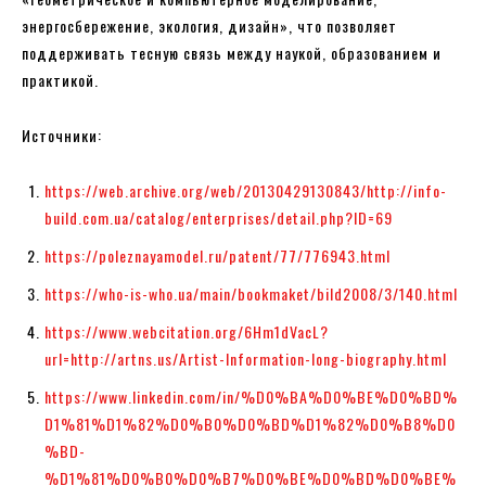
энергосбережение, экология, дизайн», что позволяет
поддерживать тесную связь между наукой, образованием и
практикой.
Источники:
https://web.archive.org/web/20130429130843/http://info-
build.com.ua/catalog/enterprises/detail.php?ID=69
https://poleznayamodel.ru/patent/77/776943.html
https://who-is-who.ua/main/bookmaket/bild2008/3/140.html
https://www.webcitation.org/6Hm1dVacL?
url=http://artns.us/Artist-Information-long-biography.html
https://www.linkedin.com/in/%D0%BA%D0%BE%D0%BD%
D1%81%D1%82%D0%B0%D0%BD%D1%82%D0%B8%D0
%BD-
%D1%81%D0%B0%D0%B7%D0%BE%D0%BD%D0%BE%