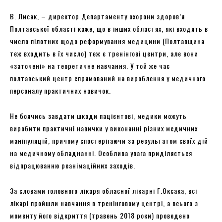
В. Лисак, – директор Департаменту охорони здоров’я
Полтавської області каже, що в інших областях, які входять в
число пілотних щодо реформування медицини (Полтавщина
теж входить в їх число) теж є тренінгові центри, але вони
«заточені» на теоретичне навчання. У той же час
полтавський центр спрямований на вироблення у медичного
персоналу практичних навичок.
Не боячись завдати шкоди пацієнтові, медики можуть
виробити практичні навички у виконанні різних медичних
маніпуляцій, причому спостерігаючи за результатом своїх дій
на медичному обладнанні. Особлива увага приділяється
відпрацюванню реанімаційних заходів.
За словами головного лікаря обласної лікарні Г.Оксака, всі
лікарі пройшли навчання в тренінговому центрі, а всього з
моменту його відкриття (травень 2018 роки) проведено