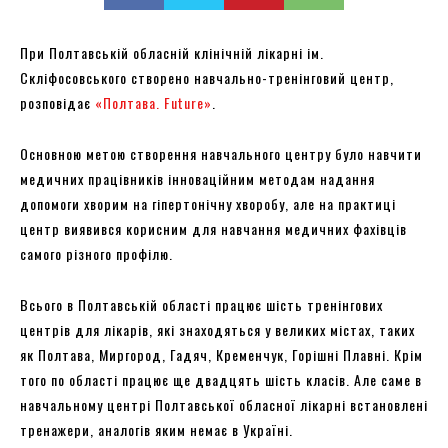
При Полтавській обласній клінічній лікарні ім.
Скліфосовського створено навчально-тренінговий центр,
розповідає
«Полтава. Future»
.
Основною метою створення навчального центру було навчити
медичних працівників інноваційним методам надання
допомоги хворим на гіпертонічну хворобу, але на практиці
центр виявився корисним для навчання медичних фахівців
самого різного профілю.
Всього в Полтавській області працює шість тренінгових
центрів для лікарів, які знаходяться у великих містах, таких
як Полтава, Миргород, Гадяч, Кременчук, Горішні Плавні. Крім
того по області працює ще двадцять шість класів. Але саме в
навчальному центрі Полтавської обласної лікарні встановлені
тренажери, аналогів яким немає в Україні.