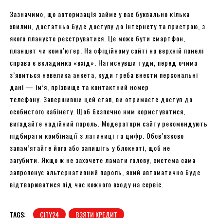
Зазначимо, що авторизація займе у вас буквально кілька
хвилин, достатньо буде доступу до інтернету та пристрою, з
якого плануєте реєструватися. Це може бути смартфон,
планшет чи комп’ютер. На офіційному сайті на верхній панелі
справа є вкладинка «вхід». Натиснувши туди, перед очима
з’явиться невелика анкета, куди треба внести персональні
дані — ім’я, прізвище та контактний номер
телефону. Завершивши цей етап, ви отримаєте доступ до
особистого кабінету. Щоб безпечно ним користуватися,
вигадайте надійний пароль. Модератори сайту рекомендують
підбирати комбінації з латиниці та цифр. Обов’язково
запам’ятайте його або запишіть у блокноті, щоб не
загубити. Якщо ж не захочете ламати голову, система сама
запропонує альтернативний пароль, який автоматично буде
відтворюватися під час кожного входу на сервіс.
TAGS:
CITY24
ВЗЯТИ КРЕДИТ