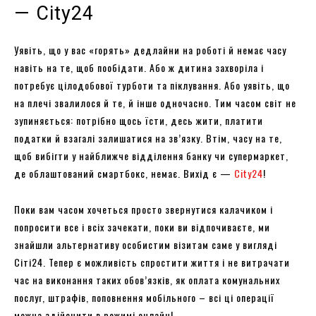
— City24
Уявіть, що у вас «горять» дедлайни на роботі й немає часу
навіть на те, щоб пообідати. Або ж дитина захворіла і
потребує цілодобової турботи та піклування. Або уявіть, що
на плечі звалилося й те, й інше одночасно. Тим часом світ не
зупиняється: потрібно щось їсти, десь жити, платити
податки й взагалі залишатися на зв’язку. Втім, часу на те,
щоб вибігти у найближче відділення банку чи супермаркет,
де облаштований смартбокс, немає. Вихід є —
City24
!
Поки вам часом хочеться просто звернутися калачиком і
попросити все і всіх зачекати, поки ви відпочиваєте, ми
знайшли альтернативу особистим візитам саме у вигляді
Сіті24. Тепер є можливість спростити життя і не витрачати
час на виконання таких обов’язків, як оплата комунальних
послуг, штрафів, поповнення мобільного – всі ці операції
можна здійснити в режимі онлайн!