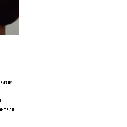
звития
и
вители