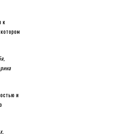
я к
 котором
я,
ерина
ностью и
о
х,