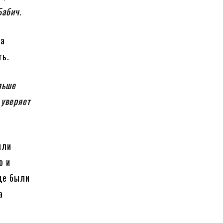
Бабич.
на
ть.
льше
 уверяет
ыли
ю и
ще были
а