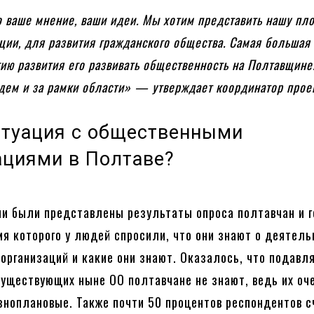
о ваше мнение, ваши идеи. Мы хотим представить нашу пл
ции, для развития гражданского общества. Самая больша
гию развития его развивать общественность на Полтавщине
дем и за рамки области» — утверждает координатор проек
итуация с общественными
ациями в Полтаве?
и были представлены результаты опроса полтавчан и г
емя которого у людей спросили, что они знают о деятел
организаций и какие они знают. Оказалось, что подав
уществующих ныне ОО полтавчане не знают, ведь их оч
азноплановые. Также почти 50 процентов респондентов с