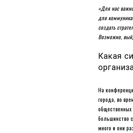
«Для нас важн
для коммуника
создать страте
Возможно, вый
Какая с
организ
На конференци
города, во вр
общественных 
большинство с
много и они р