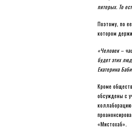
пятерых. То ес
Поэтому, по е
котором держи
«Человек – час
будет этих люд
Екатерина Баби
Кроме обществ
обсуждены с у
коллаборацию
проанонсирова
«Мистохаб».