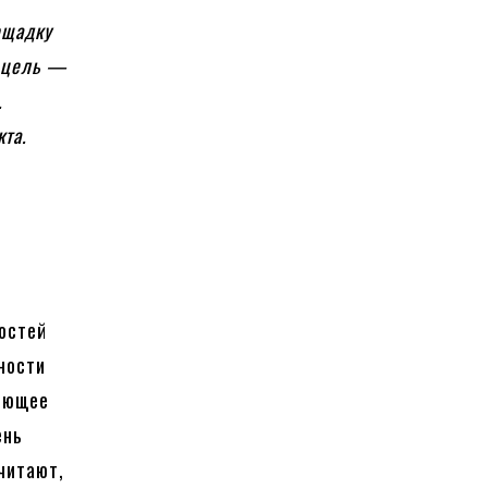
ощадку
я цель —
.
та.
остей
ьности
ляющее
ень
читают,