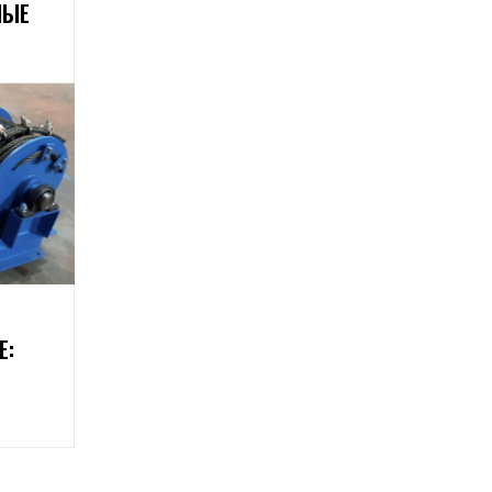
НЫЕ
Е: