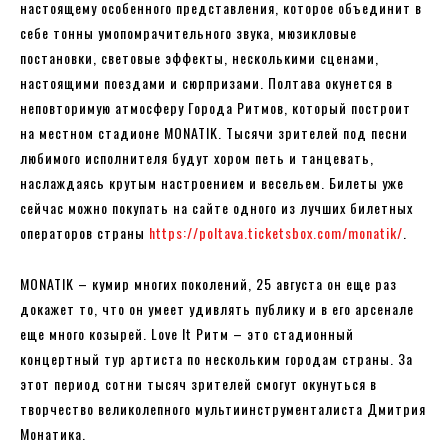
настоящему особенного представления, которое объединит в
себе тонны умопомрачительного звука, мюзикловые
постановки, световые эффекты, несколькими сценами,
настоящими поездами и сюрпризами. Полтава окунется в
неповторимую атмосферу Города Ритмов, который построит
на местном стадионе MONATIK. Тысячи зрителей под песни
любимого исполнителя будут хором петь и танцевать,
наслаждаясь крутым настроением и весельем. Билеты уже
сейчас можно покупать на сайте одного из лучших билетных
операторов страны
https://poltava.ticketsbox.com/monatik/
.
MONATIK – кумир многих поколений, 25 августа он еще раз
докажет то, что он умеет удивлять публику и в его арсенале
еще много козырей. Love It Ритм – это стадионный
концертный тур артиста по нескольким городам страны. За
этот период сотни тысяч зрителей смогут окунуться в
творчество великолепного мультиинструменталиста Дмитрия
Монатика.