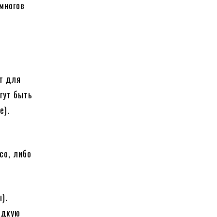
многое
т для
гут быть
е).
со, либо
).
адкую