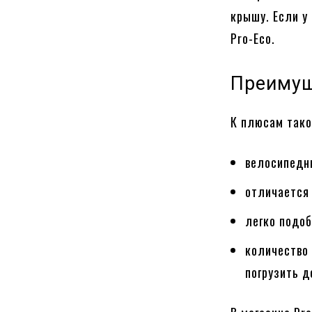
крышу. Если у 
Pro-Eco.
Преимущ
К плюсам тако
велосипедн
отличается
легко подо
количество
погрузить д