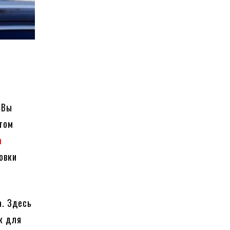
 Вы
этом
а
овки
a. Здесь
к для