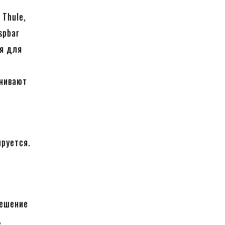
 Thule,
spbar
ся для
енивают
руется.
решение
,