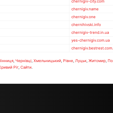
chernigiv-city.com
chernigiv.name
chernigiv.one
chernihivski.info
chernigiv-trend.in.ua
yes-chernigiv.com.ua
chernigiv.bestrest.com
Вінниця
,
Чернівці
,
Хмельницький
,
Рівне
,
Луцьк
,
Житомир
,
По
Кривий Ріг
,
Сайти
.