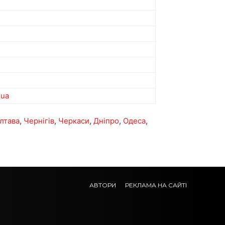
.ua
лтава
,
Чернігів
,
Черкаси
,
Дніпро
,
Одеса
,
АВТОРИ
РЕКЛАМА НА САЙТІ