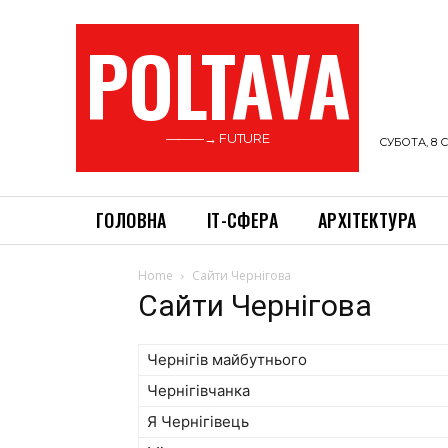
POLTAVA
———→ FUTURE
СУБОТА, 8 С
ГОЛОВНА
ІТ-СФЕРА
АРХІТЕКТУРА
Home
Сайти Чернігова
Сайти Чернігова
Чернігів майбутнього
Чернігівчанка
Я Чернігівець