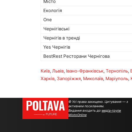
Місто
Екологія
One
Чернігівські
Чернігів в тренді
Yes Чернігів
BestRest Ресторани Чернігова
Київ
,
Львів
,
Івано-Франківськ
,
Тернопіль
,
Харків
,
Запоріжжя
,
Миколаїв
,
Маріуполь
,
POLTAVA
© Усі права захищено. Цитування — з
активним посиланням.
Видання входить до
медіа-групи
———→ FUTURE
MistoOnline